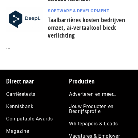
SOFTWARE & DEVELOPMENT
Taal­bar­ri­è­res kosten bedrijven
omzet, ai-vertaaltool biedt
verlichting
...
Footer
Direct naar
Producten
Carrièretests
Adverteren en meer…
Kennisbank
Jouw Producten en
Bedrijfsprofiel
Computable Awards
Whitepapers & Leads
Magazine
Vacatures & Employer