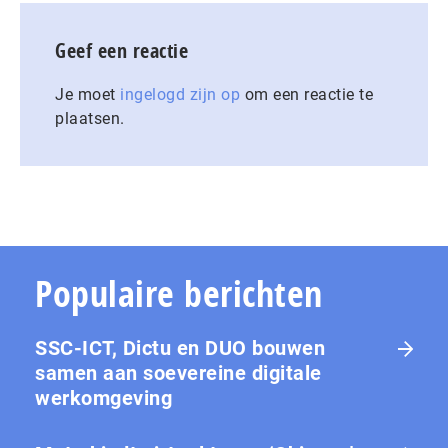
Geef een reactie
Je moet
ingelogd zijn op
om een reactie te
plaatsen.
Populaire berichten
SSC-ICT, Dictu en DUO bouwen
samen aan soevereine digitale
werkomgeving