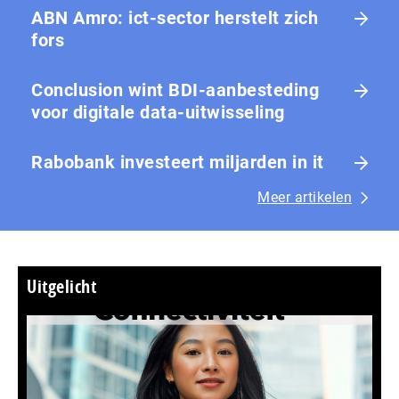
ABN Amro: ict-sector herstelt zich
fors
Conclusion wint BDI-aanbesteding
voor digitale data-uitwisseling
Rabobank investeert miljarden in it
Meer artikelen
Uitgelicht