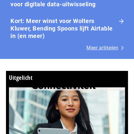
voor digitale data-uitwisseling
Kort: Meer winst voor Wolters
Kluwer, Bending Spoons lijft Airtable
in (en meer)
Meer artikelen
Uitgelicht