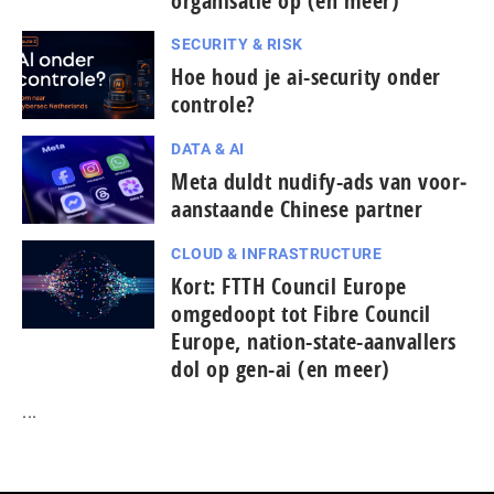
organisatie op (en meer)
SECURITY & RISK
Hoe houd je ai-security onder
controle?
DATA & AI
Meta duldt nudify-ads van voor­
aan­staan­de Chinese partner
CLOUD & INFRASTRUCTURE
Kort: FTTH Council Europe
omgedoopt tot Fibre Council
Europe, nation-state-aanvallers
dol op gen-ai (en meer)
...