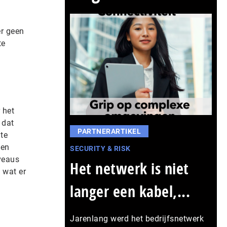
er geen
te
 het
 dat
PARTNERARTIKEL
 te
een
SECURITY & RISK
iveaus
Het netwerk is niet
 wat er
langer een kabel,...
Jarenlang werd het bedrijfsnetwerk