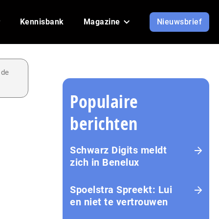
Kennisbank
Magazine
Nieuwsbrief
 de
Populaire
berichten
Schwarz Digits meldt
zich in Benelux
Spoelstra Spreekt: Lui
en niet te vertrouwen