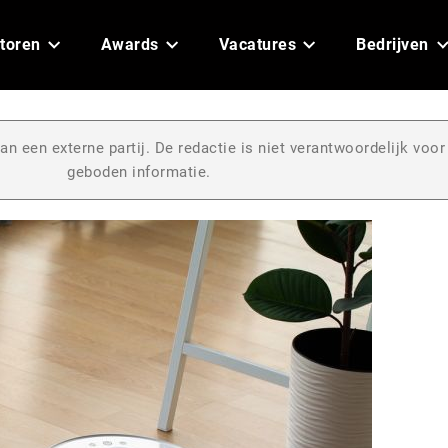
toren
Awards
Vacatures
Bedrijven
an een externe partij. De redactie is niet verantwoordelijk voor
geboden informatie.