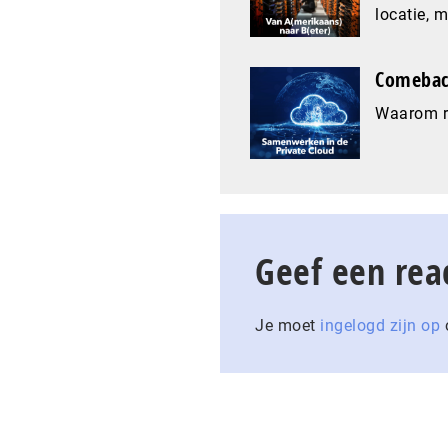
locatie, 
Comeback
Waarom re
Geef een rea
Je moet
ingelogd zijn op
o