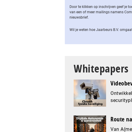
Door te klikken op inschrijven geef je
van een of meer mailings namens Computa
nieuwsbrief.
Wil je weten hoe Jaarbeurs B.V. omgaat
Whitepapers
Videobev
Ontwikkel
securityp
Route na
Van A(mer