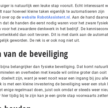
iger is natuurlijk een leuke stap vooruit. Echt interessant 
 naar hoeveel kleine taken eigenlijk te automatiseren zijn
l over op de
website RobotAssistent.nl
. Aan de hand daarva
n dat de handen die eerst nodig waren voor het zware fysiek
voor het zwaardere denkwerk in het bedrijf. De kennisecon
ontwikkeld dan ooit tevoren. Dit is met dank aan de automat
lijk geworden. De rek is er ook nog niet uit.
 van de beveiliging
bijna belangrijker dan fysieke beveiliging. Dat komt natuurli
iminelen en overheden met kwade wil online groter dan ooit 
doelwit zijn, want je weet nooit waar een ingang bij jou al
k is met een kleine investering de beveiliging weer een stuk 
t enige regelmaat doen, juist ook omdat er steeds weer ni
er tijdig bij te zijn kan je een grote stap voorwaarts zetten