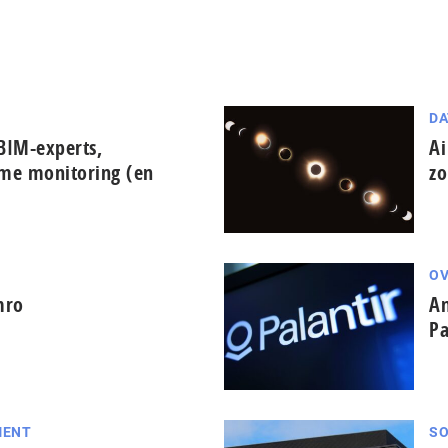
DA
BIM-experts,
Ai
ime monitoring (en
zo
OV
mro
Am
Pa
MENT
SO