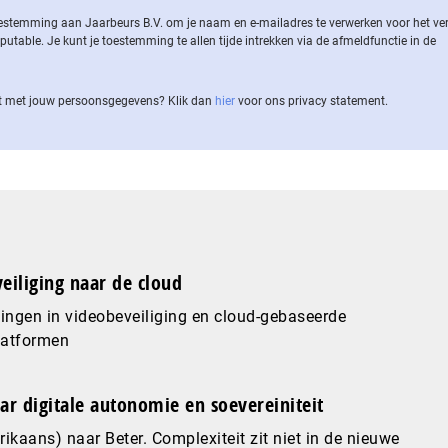
 toestemming aan Jaarbeurs B.V. om je naam en e-mailadres te verwerken voor het v
ble. Je kunt je toestemming te allen tijde intrekken via de af­meld­func­tie in de
 met jouw per­soons­ge­ge­vens? Klik dan
hier
voor ons privacy statement.
eiliging naar de cloud
ingen in videobeveiliging en cloud-gebaseerde
latformen
ar digitale autonomie en soevereiniteit
ikaans) naar Beter. Complexiteit zit niet in de nieuwe