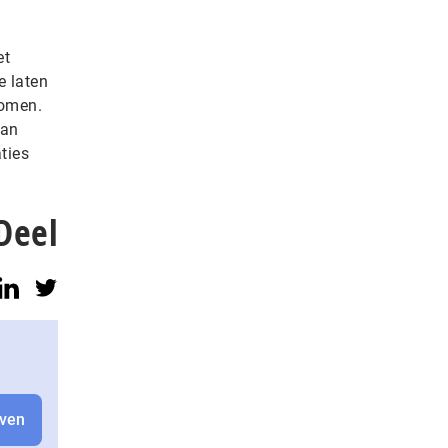
et
e laten
komen.
kan
ties
Deel