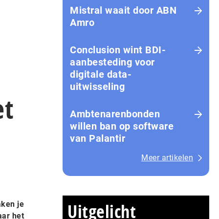
Mistral waait door ABN
Amro
Conclusion wint BDI-
aanbesteding voor
digitale data-
uitwisseling
et
Ambtenarenbonden
willen ban op software
van Palantir
Meer artikelen
aken je
Uitgelicht
aar het