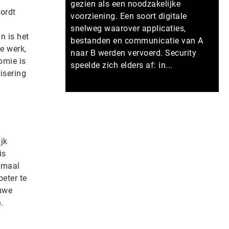
gezien als een noodzakelijke
wordt
voorziening. Een soort digitale
snelweg waarover applicaties,
n is het
bestanden en communicatie van A
e werk,
naar B werden vervoerd. Security
omie is
speelde zich elders af: in...
isering
Meer persberichten
jk
is
lemaal
beter te
euwe
.