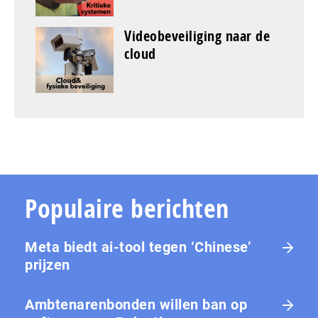
Videobeveiliging naar de
cloud
Populaire berichten
Meta biedt ai-tool tegen ‘Chinese’
prijzen
Ambtenarenbonden willen ban op