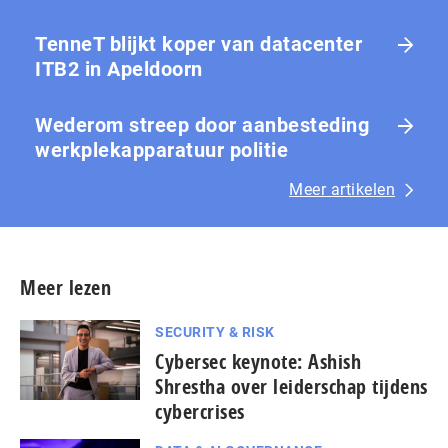
TenneT blijkt koper van datacenter
ITB2 in Apeldoorn
Wederom streep door aanbesteding
werkplekapparatuur politie
Meer artikelen
Meer lezen
SECURITY & RISK
Cybersec keynote: Ashish
Shrestha over leiderschap tijdens
cybercrises