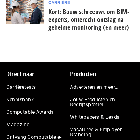
CARRIÈRE
Kort: Bouw schreeuwt om BIM-
experts, onterecht ontslag na
geheime monitoring (en meer)
...
Footer
Direct naar
Producten
Carrièretests
Adverteren en meer…
Kennisbank
Jouw Producten en
Bedrijfsprofiel
Computable Awards
Whitepapers & Leads
Magazine
Vacatures & Employer
Branding
Ontvang Computable e-