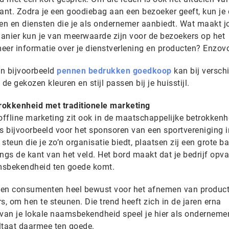
sant. Zodra je een goodiebag aan een bezoeker geeft, kun je
ten en diensten die je als ondernemer aanbiedt. Wat maakt 
anier kun je van meerwaarde zijn voor de bezoekers op het
er informatie over je dienstverlening en producten? Enzov
en bijvoorbeeld
pennen bedrukken goedkoop
kan bij versch
de gekozen kleuren en stijl passen bij je huisstijl.
rokkenheid met traditionele marketing
offline marketing zit ook in de maatschappelijke betrokkenhe
s bijvoorbeeld voor het sponsoren van een sportvereniging i
e steun die je zo’n organisatie biedt, plaatsen zij een grote b
ngs de kant van het veld. Het bord maakt dat je bedrijf opval
aamsbekendheid ten goede komt.
zen consumenten heel bewust voor het afnemen van produc
s, om hen te steunen. Die trend heeft zich in de jaren erna
 van je lokale naamsbekendheid speel je hier als onderneme
ultaat daarmee ten goede.