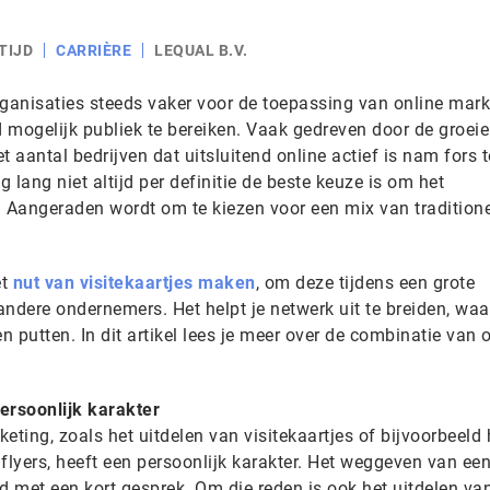
TIJD
CARRIÈRE
LEQUAL B.V.
rganisaties steeds vaker voor de toepassing van online mark
 mogelijk publiek te bereiken. Vaak gedreven door de groei
et aantal bedrijven dat uitsluitend online actief is nam fors t
g lang niet altijd per definitie de beste keuze is om het
n. Aangeraden wordt om te kiezen voor een mix van traditione
et
nut van visitekaartjes maken
, om deze tijdens een grote
andere ondernemers. Het helpt je netwerk uit te breiden, waar
 putten. In dit artikel lees je meer over de combinatie van o
persoonlijk karakter
eting, zoals het uitdelen van visitekaartjes of bijvoorbeeld 
flyers, heeft een persoonlijk karakter. Het weggeven van ee
d met een kort gesprek. Om die reden is ook het uitdelen va