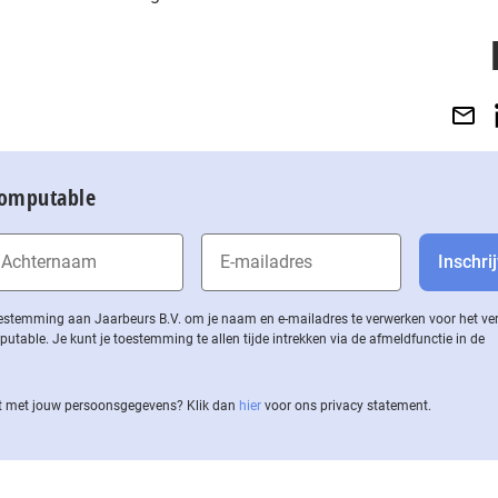
Computable
 toestemming aan Jaarbeurs B.V. om je naam en e-mailadres te verwerken voor het v
ble. Je kunt je toestemming te allen tijde intrekken via de af­meld­func­tie in de
 met jouw per­soons­ge­ge­vens? Klik dan
hier
voor ons privacy statement.