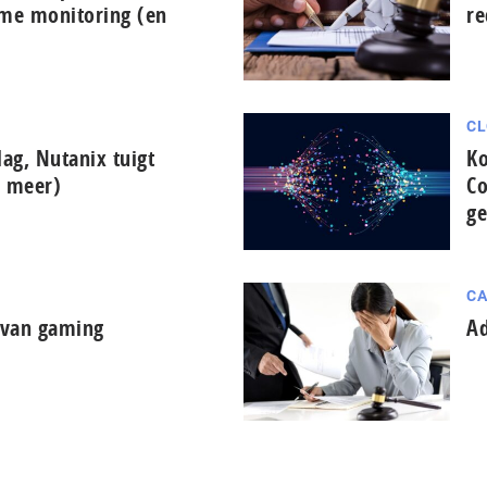
ime monitoring (en
re
CL
lag, Nutanix tuigt
Ko
n meer)
Co
ge
CA
d van gaming
Ad