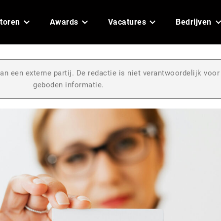
toren
Awards
Vacatures
Bedrijven
an een externe partij. De redactie is niet verantwoordelijk voor
geboden informatie.