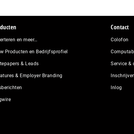
ducten
Contact
erteren en meer…
Colofon
w Producten en Bedrijfsprofiel
Computabl
tepapers & Leads
Service & 
atures & Employer Branding
Inschrijve
sberichten
Inlog
gwire