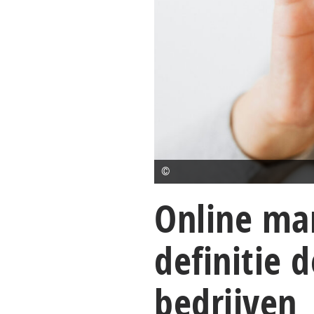
©
Online mar
definitie 
bedrijven