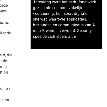
Jarenlang werd het bedrijfsnetwerk
 deze
gezien als een noodzakelijke
jouw
voorziening. Een soort digitale
snelweg waarover applicaties,
oorts.
bestanden en communicatie van A
naar B werden vervoerd. Security
illende
speelde zich elders af: in...
Meer persberichten
id, die
n de
anner
t bij
ten en
r slim