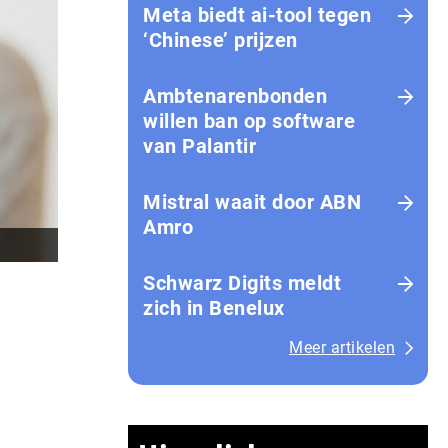
Meta biedt ai-tool tegen
‘Chinese’ prijzen
Ambtenarenbonden
willen ban op software
van Palantir
Mistral waait door ABN
Amro
Schwarz Digits meldt
zich in Benelux
Meer artikelen