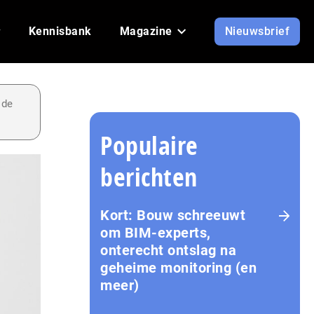
Kennisbank
Magazine
Nieuwsbrief
 de
Populaire
berichten
Kort: Bouw schreeuwt
om BIM-experts,
onterecht ontslag na
geheime monitoring (en
meer)