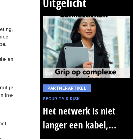
Uitgelicht
eting,
ende
oe.
le- en
uit je
PARTNERARTIKEL
nline-
SECURITY & RISK
Het netwerk is niet
langer een kabel,...
het
n
n