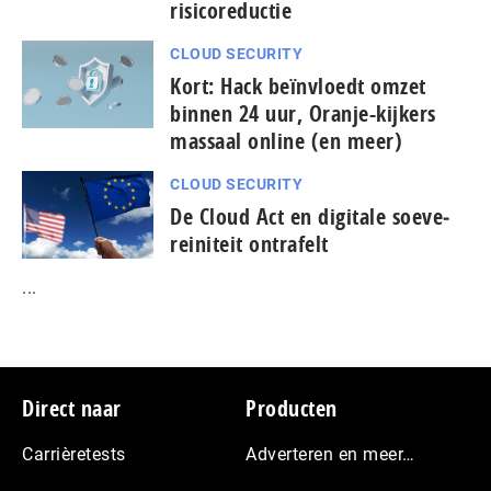
risicoreductie
CLOUD SECURITY
Kort: Hack beïnvloedt omzet
binnen 24 uur, Oranje-kijkers
massaal online (en meer)
CLOUD SECURITY
De Cloud Act en digitale soe­ve­
rei­ni­teit ontrafelt
...
Footer
Direct naar
Producten
Carrièretests
Adverteren en meer…