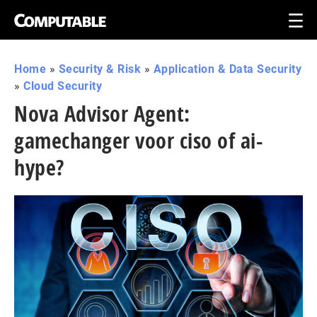
Home
»
Security & Risk
»
Application & Data Security
»
Cloud Security
Nova Advisor Agent:
gamechanger voor ciso of ai-
hype?