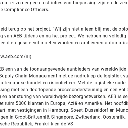
s dat er verder geen restricties van toepassing zijn en de ze
e Compliance Officers.
id terug op het project. “Wij zijn niet alleen blij met de opl
 van AEB tijdens en na het project. We hebben nu volledig 
oleerd en gescreend moeten worden en archiveren automatisc
w.aeb.com/nl)
AEB een van de toonaangevende aanbieders van wereldwijde I
 Supply Chain Management met de nadruk op de logistiek v
buitenlandse handel en risicobeheer. Met de logistieke suite
sing met een doorlopende procesondersteuning en een voll
g en aansturing van wereldwijde bezorgnetwerken. AEB is e
t ruim 5000 klanten in Europa, Azië en Amerika. Het hoofd
gart, met vestigingen in Hamburg, Soest, Düsseldorf en Mün
gen in Groot-Brittannië, Singapore, Zwitserland, Oostenrijk.
sche Republiek, Frankrijk en de VS.