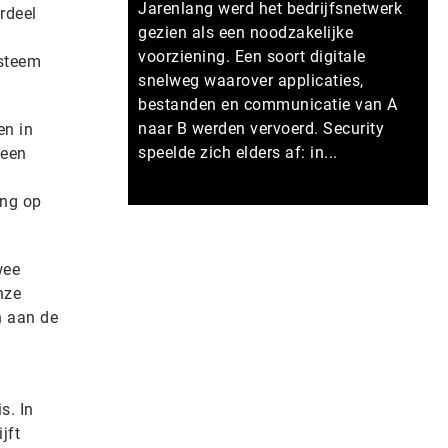
Jarenlang werd het bedrijfsnetwerk
rdeel
gezien als een noodzakelijke
voorziening. Een soort digitale
ysteem
snelweg waarover applicaties,
bestanden en communicatie van A
naar B werden vervoerd. Security
sten in
speelde zich elders af: in...
 een
ing op
Meer persberichten
wee
nze
n aan de
s. In
jft