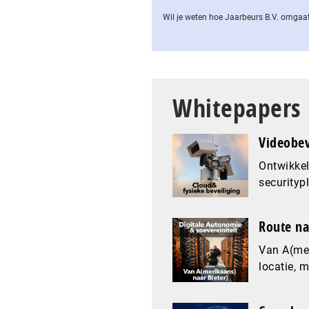
Wil je weten hoe Jaarbeurs B.V. omgaat
Whitepapers
Videobev
Ontwikkel
securityp
Route na
Van A(mer
locatie, 