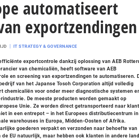
ope automatiseert
 van exportzendingen
IJD
IT STRATEGY & GOVERNANCE
 efficiënte exportcontrole dankzij oplossing van AEB Rotte
erancier van chemicaliën, heeft software van AEB
ole en screening van exportzendingen te automatiseren. 
bedrijf van het Japanse Tosoh Corporation altijd volledig
rt chemicaliën voor onder meer diagnostische systemen e
erindustrie. De meeste producten worden gemaakt op
Europese Unie. Ze worden direct getransporteerd naar klan
niet in een entrepot – in het Europees distributiecentrum in
nale warehouses in Europa, Midden-Oosten of Afrika.
rlijke goederen verpakt en verzonden naar behoefte van
n de EU natuurlijk, maar hebben ook klanten in andere lan