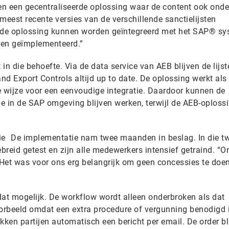
den een gecentraliseerde oplossing waar de content ook onde
 meest recente versies van de verschillende sanctielijsten
 de oplossing kunnen worden geïntegreerd met het SAP® s
ben geïmplementeerd.”
in die behoefte. Via de data service van AEB blijven de lij
d Export Controls altijd up to date. De oplossing werkt als
e wijze voor een eenvoudige integratie. Daardoor kunnen de
 in de SAP omgeving blijven werken, terwijl de AEB-oploss
tie De implementatie nam twee maanden in beslag. In die t
reid getest en zijn alle medewerkers intensief getraind. “O
f. Het was voor ons erg belangrijk om geen concessies te doe
t mogelijk. De workflow wordt alleen onderbroken als dat
voorbeeld omdat een extra procedure of vergunning benodigd i
kken partijen automatisch een bericht per email. De order bli