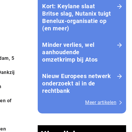
Kort: Keylane slaat
Britse slag, Nutanix tuigt
Benelux-organisatie op
(en meer)
Minder verlies, wel
aanhoudende
rdam, 5
omzetkrimp bij Atos
Dankzij
Nieuw Europees netwerk
onderzoekt ai in de
n
rechtbank
ten of
Meer artikelen
den