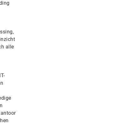
nding
ossing,
inzicht
h alle
T-
an
edige
en
kantoor
chen