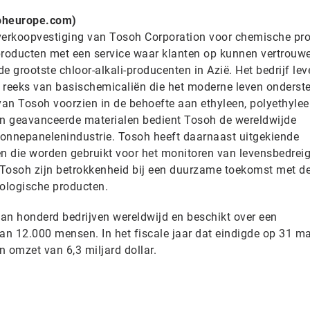
oheurope.com)
 verkoopvestiging van Tosoh Corporation voor chemische pr
e producten met een service waar klanten op kunnen vertrouw
e grootste chloor-alkali-producenten in Azië. Het bedrijf lev
 reeks van basischemicaliën die het moderne leven onderst
an Tosoh voorzien in de behoefte aan ethyleen, polyethylee
jn geavanceerde materialen bedient Tosoh de wereldwijde
 zonnepanelenindustrie. Tosoh heeft daarnaast uitgekiende
n die worden gebruikt voor het monitoren van levensbedrei
t Tosoh zijn betrokkenheid bij een duurzame toekomst met d
cologische producten.
n honderd bedrijven wereldwijd en beschikt over een
an 12.000 mensen. In het fiscale jaar dat eindigde op 31 m
n omzet van 6,3 miljard dollar.