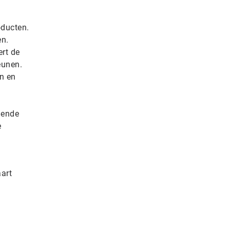
oducten.
en.
ert de
eunen.
n en
gende
e
aart