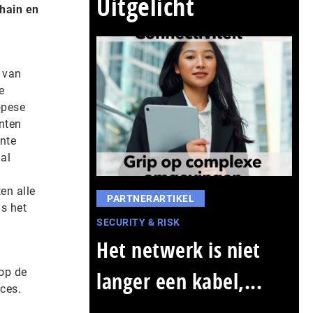
Uitgelicht
chain en
g van
e
opese
anten
nte
al
en alle
PARTNERARTIKEL
s het
SECURITY & RISK
Het netwerk is niet
op de
langer een kabel,...
oces.