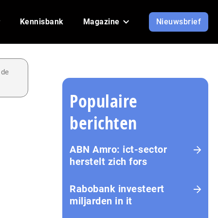
Kennisbank
Magazine
Nieuwsbrief
 de
Populaire
berichten
ABN Amro: ict-sector
herstelt zich fors
Rabobank investeert
miljarden in it