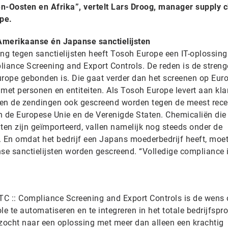
en-Oosten en Afrika”, vertelt Lars Droog, manager supply 
ope.
Amerikaanse én Japanse sanctielijsten
ng tegen sanctielijsten heeft Tosoh Europe een IT-oplossin
liance Screening and Export Controls. De reden is de streng
rope gebonden is. Die gaat verder dan het screenen op Eur
met personen en entiteiten. Als Tosoh Europe levert aan kl
ten de zendingen ook gescreend worden tegen de meest rece
n de Europese Unie en de Verenigde Staten. Chemicaliën die 
ten zijn geïmporteerd, vallen namelijk nog steeds onder de
En omdat het bedrijf een Japans moederbedrijf heeft, moet
e sanctielijsten worden gescreend. “Volledige compliance i
C :: Compliance Screening and Export Controls is de wens 
e te automatiseren en te integreren in het totale bedrijfspr
ocht naar een oplossing met meer dan alleen een krachtig