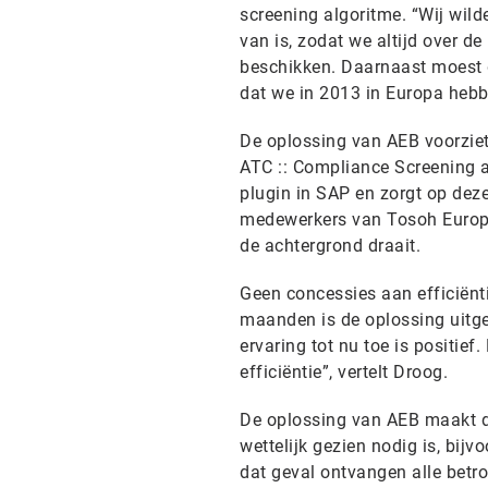
screening algoritme. “Wij wil
van is, zodat we altijd over de
beschikken. Daarnaast moest
dat we in 2013 in Europa heb
De oplossing van AEB voorziet 
ATC :: Compliance Screening an
plugin in SAP en zorgt op dez
medewerkers van Tosoh Europe
de achtergrond draait.
Geen concessies aan efficiën
maanden is de oplossing uitgeb
ervaring tot nu toe is positie
efficiëntie”, vertelt Droog.
De oplossing van AEB maakt da
wettelijk gezien nodig is, bij
dat geval ontvangen alle betro