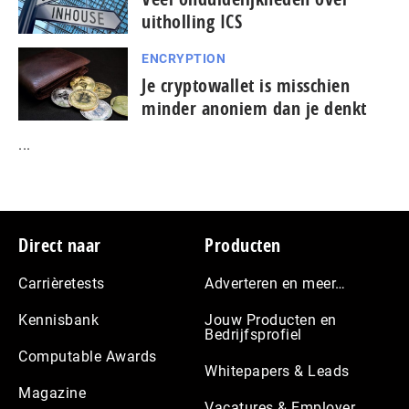
uitholling ICS
ENCRYPTION
Je cryptowallet is misschien
minder anoniem dan je denkt
...
Footer
Direct naar
Producten
Carrièretests
Adverteren en meer…
Kennisbank
Jouw Producten en
Bedrijfsprofiel
Computable Awards
Whitepapers & Leads
Magazine
Vacatures & Employer