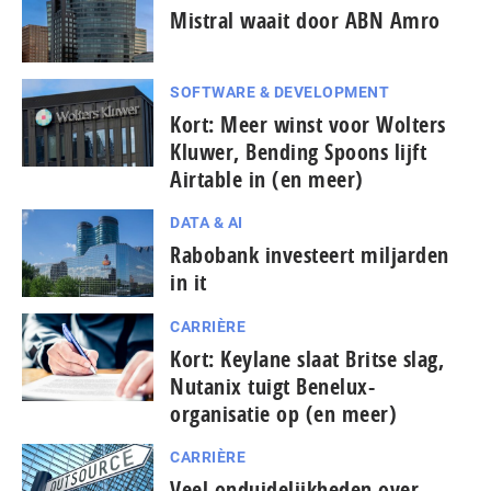
Mistral waait door ABN Amro
SOFTWARE & DEVELOPMENT
Kort: Meer winst voor Wolters
Kluwer, Bending Spoons lijft
Airtable in (en meer)
DATA & AI
Rabobank investeert miljarden
in it
CARRIÈRE
Kort: Keylane slaat Britse slag,
Nutanix tuigt Benelux-
organisatie op (en meer)
CARRIÈRE
Veel on­dui­de­lijk­he­den over