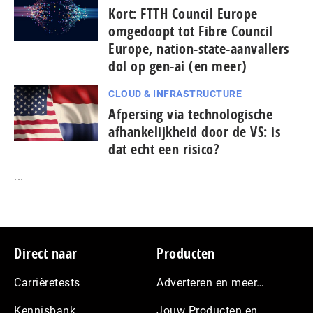
Kort: FTTH Council Europe
omgedoopt tot Fibre Council
Europe, nation-state-aanvallers
dol op gen-ai (en meer)
CLOUD & INFRASTRUCTURE
Afpersing via technologische
afhankelijkheid door de VS: is
dat echt een risico?
...
Footer
Direct naar
Producten
Carrièretests
Adverteren en meer…
Kennisbank
Jouw Producten en