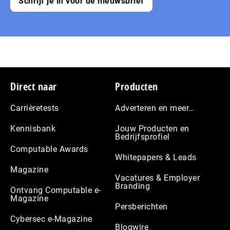
Schrijf je in voor de nieuwsbrief
Footer
Direct naar
Producten
Carrièretests
Adverteren en meer…
Kennisbank
Jouw Producten en
Bedrijfsprofiel
Computable Awards
Whitepapers & Leads
Magazine
Vacatures & Employer
Branding
Ontvang Computable e-
Magazine
Persberichten
Cybersec e-Magazine
Blogwire