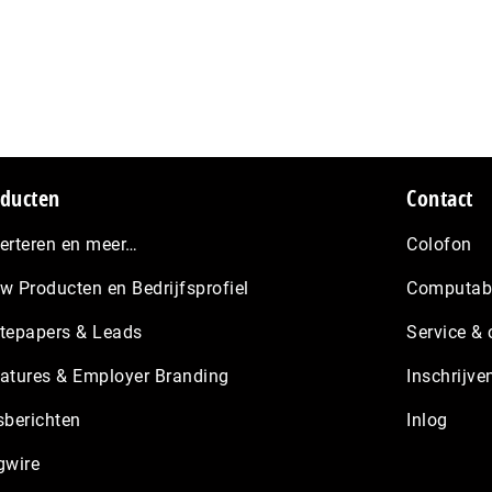
ducten
Contact
erteren en meer…
Colofon
w Producten en Bedrijfsprofiel
Computabl
tepapers & Leads
Service & 
atures & Employer Branding
Inschrijve
sberichten
Inlog
gwire