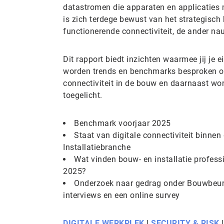
datastromen die apparaten en applicaties 
is zich terdege bewust van het strategisc
functionerende connectiviteit, de ander nau
Dit rapport biedt inzichten waarmee jij je e
worden trends en benchmarks besproken ov
connectiviteit in de bouw en daarnaast wor
toegelicht.
Benchmark voorjaar 2025
Staat van digitale connectiviteit binnen
Installatiebranche
Wat vinden bouw- en installatie professi
2025?
Onderzoek naar gedrag onder Bouwbeurs
interviews en een online survey
DIGITALE WERKPLEK
|
SECURITY & RISK