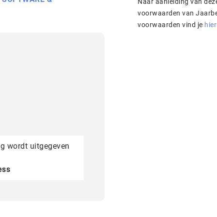
Naar aanleiding van dez
voorwaarden van Jaarbeurs bv. Meer informatie over deze
voorwaarden vind je
hier
ng wordt uitgegeven
ess