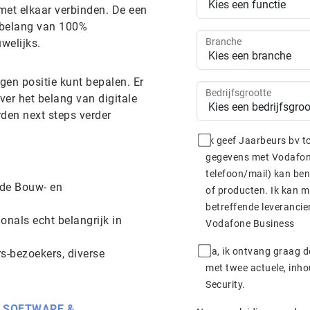
met elkaar verbinden. De een
h belang van 100%
Branche
welijks.
igen positie kunt bepalen. Er
Bedrijfsgrootte
er het belang van digitale
den next steps verder
Ik geef Jaarbeurs bv 
gegevens met Vodafone Business te delen zodat deze mij (per
telefoon/mail) kan ben
 de Bouw- en
of producten. Ik kan mijn toestemming te allen tijde intrekken bij de
onals echt belangrijk in
Vodafone Business
Ja, ik ontvang graag d
-bezoekers, diverse
met twee actuele, inho
Security.
|
SOFTWARE &