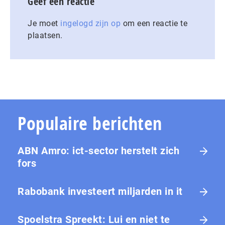
Geef een reactie
Je moet
ingelogd zijn op
om een reactie te
plaatsen.
Populaire berichten
ABN Amro: ict-sector herstelt zich
fors
Rabobank investeert miljarden in it
Spoelstra Spreekt: Lui en niet te