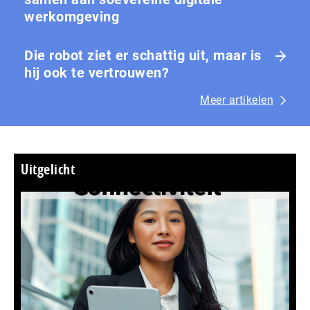
werkomgeving
Die robot ziet er schattig uit, maar is
hij ook te vertrouwen?
Meer artikelen
Uitgelicht