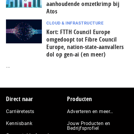
aanhoudende omzetkrimp bij
Atos
CLOUD & INFRASTRUCTURE
Kort: FTTH Council Europe
omgedoopt tot Fibre Council
Europe, nation-state-aanvallers
dol op gen-ai (en meer)
...
Footer
Direct naar
Producten
Carrièretests
Adverteren en meer…
Kennisbank
Jouw Producten en
Bedrijfsprofiel