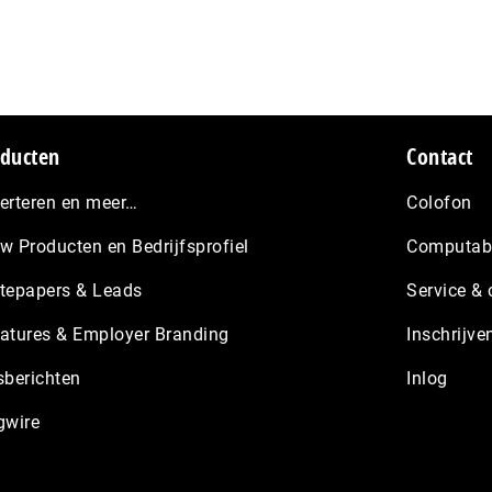
ducten
Contact
erteren en meer…
Colofon
w Producten en Bedrijfsprofiel
Computabl
tepapers & Leads
Service & 
atures & Employer Branding
Inschrijve
sberichten
Inlog
gwire