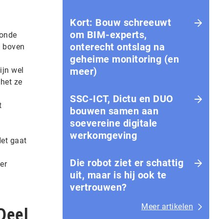
Kort: Bouw schreeuwt
om BIM-experts,
ronde
onterecht ontslag na
t boven
geheime monitoring (en
ijn wel
meer)
het ze
SSC-ICT, Dictu en DUO
t
bouwen samen aan
soevereine digitale
werkomgeving
Het gaat
Die robot ziet er schattig
er
uit, maar is hij ook te
vertrouwen?
Meer artikelen
Deel