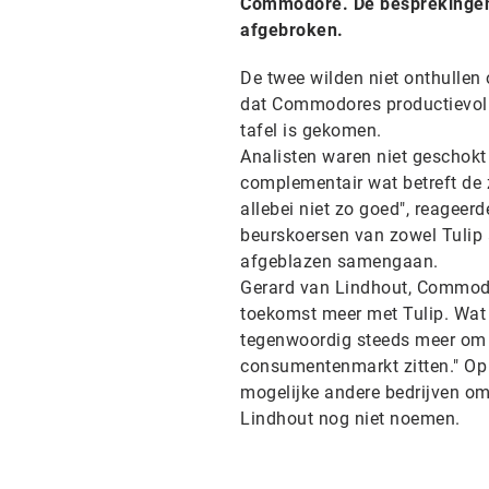
Commodore. De besprekingen 
afgebroken.
De twee wilden niet onthullen
dat Commodores productievolum
tafel is gekomen.
Analisten waren niet geschokt
complementair wat betreft de 
allebei niet zo goed", reagee
beurskoersen van zowel Tulip 
afgeblazen samengaan.
Gerard van Lindhout, Commod
toekomst meer met Tulip. Wat de
tegenwoordig steeds meer om v
consumentenmarkt zitten." Op 
mogelijke andere bedrijven o
Lindhout nog niet noemen.