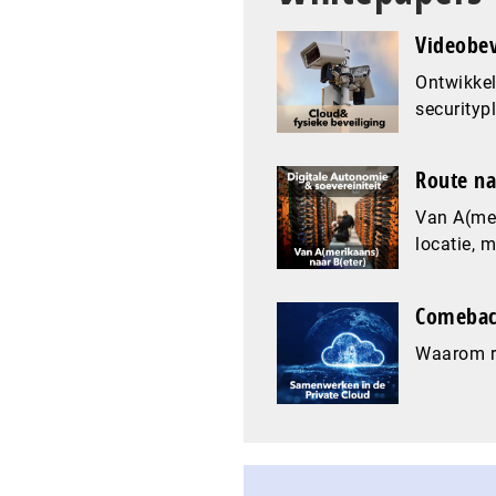
Videobev
Ontwikkel
securityp
Route na
Van A(mer
locatie, 
Comeback
Waarom re