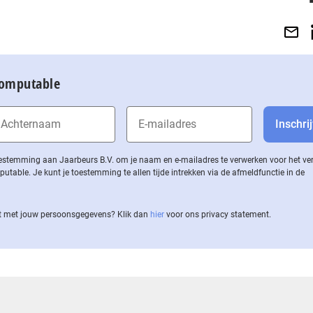
Computable
 toestemming aan Jaarbeurs B.V. om je naam en e-mailadres te verwerken voor het v
ble. Je kunt je toestemming te allen tijde intrekken via de af­meld­func­tie in de
 met jouw per­soons­ge­ge­vens? Klik dan
hier
voor ons privacy statement.