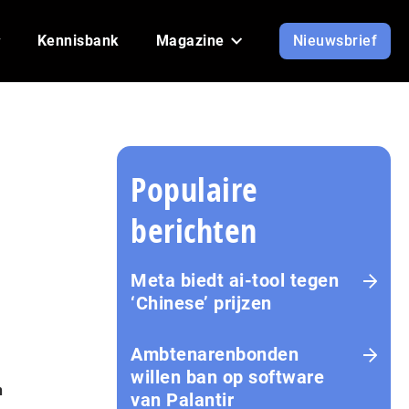
Kennisbank
Magazine
Nieuwsbrief
Populaire
berichten
Meta biedt ai-tool tegen
‘Chinese’ prijzen
Ambtenarenbonden
willen ban op software
n
van Palantir