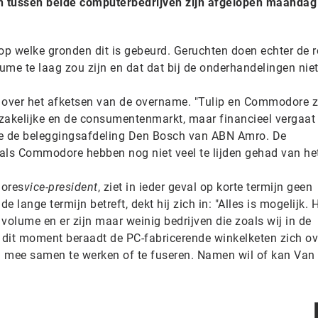
tussen beide computerbedrijven zijn afgelopen maandag
 op welke gronden dit is gebeurd. Geruchten doen echter de 
e te laag zou zijn en dat dat bij de onderhandelingen nie
 over het afketsen van de overname. "Tulip en Commodore z
zakelijke en de consumentenmarkt, maar financieel vergaat 
rde de beleggingsafdeling Den Bosch van ABN Amro. De
als Commodore hebben nog niet veel te lijden gehad van he
ores
vice-president
, ziet in ieder geval op korte termijn geen
 lange termijn betreft, dekt hij zich in: "Alles is mogelijk. 
olume en er zijn maar weinig bedrijven die zoals wij in de
dit moment beraadt de PC-fabricerende winkelketen zich ov
m mee samen te werken of te fuseren. Namen wil of kan Van