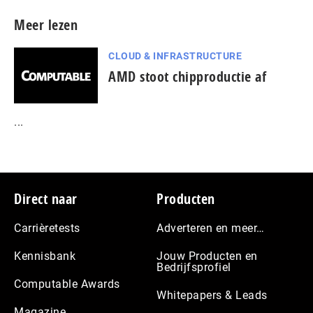
Meer lezen
CLOUD & INFRASTRUCTURE
AMD stoot chipproductie af
...
Footer
Direct naar
Producten
Carrièretests
Adverteren en meer…
Kennisbank
Jouw Producten en
Bedrijfsprofiel
Computable Awards
Whitepapers & Leads
Magazine