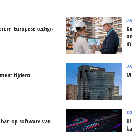
CA
arom Europese tech­gi­
Ko
on
m
DA
ment tijdens
Mi
SO
ban op software van
UU
k