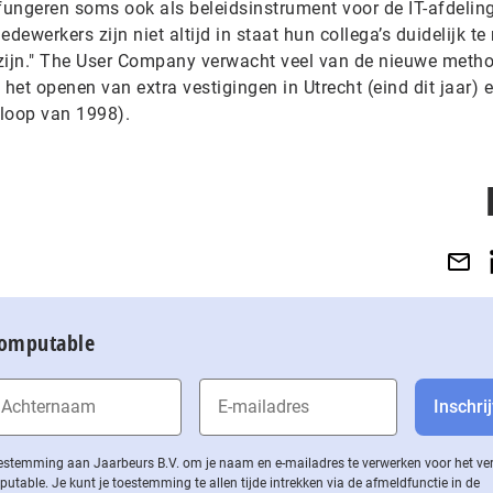
fungeren soms ook als beleidsinstrument voor de IT-afdeling
ewerkers zijn niet altijd in staat hun collega’s duidelijk t
ijn." The User Company verwacht veel van de nieuwe meth
 het openen van extra vestigingen in Utrecht (eind dit jaar) 
 loop van 1998).
Computable
 toestemming aan Jaarbeurs B.V. om je naam en e-mailadres te verwerken voor het v
ble. Je kunt je toestemming te allen tijde intrekken via de af­meld­func­tie in de