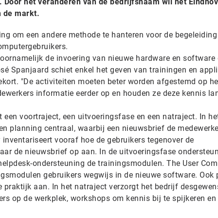
 Door het veranderen van de bedrijfsnaam wil het Eindho
in de markt.
iding om een andere methode te hanteren voor de begeleiding
omputergebruikers.
oornamelijk de invoering van nieuwe hardware en software
sé Spanjaard schiet enkel het geven van trainingen en appli
kort. "De activiteiten moeten beter worden afgestemd op he
ewerkers informatie eerder op en houden ze deze kennis la
een voortraject, een uitvoeringsfase en een natraject. In he
 en planning centraal, waarbij een nieuwsbrief de medewerk
inventariseert vooraf hoe de gebruikers tegenover de
aar de nieuwsbrief op aan. In de uitvoeringsfase ondersteu
helpdesk-ondersteuning de trainingsmodulen. The User Co
ningsmodulen gebruikers wegwijs in de nieuwe software. Ook 
 praktijk aan. In het natraject verzorgt het bedrijf desgewen
s op de werkplek, workshops om kennis bij te spijkeren en