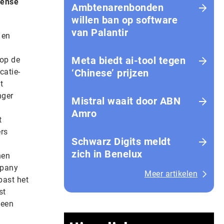
vense
Ambtenarenbonden
willen ban op software
van Palantir
 en
Meta biedt ai-tool tegen
 op de
catie-
‘Chinese’ prijzen
t
nger
Mistral waait door ABN
Amro
t
ers
Schwarz Digits meldt
zich in Benelux
nen
mpany
Meer artikelen
past het
st
 een