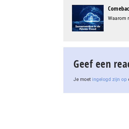
Comeback
Waarom re
Geef een rea
Je moet
ingelogd zijn op
o