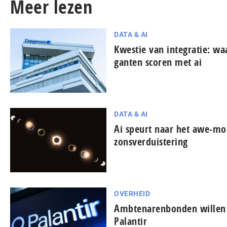
Meer lezen
DATA & AI
Kwestie van integratie: wa
gan­ten scoren met ai
DATA & AI
Ai speurt naar het awe-mo
zonsverduistering
OVERHEID
Ambtenarenbonden willen 
Palantir