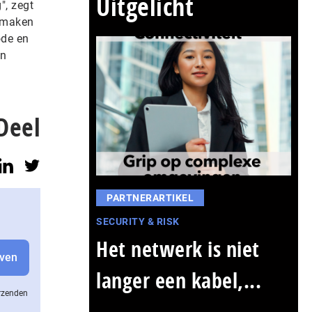
Uitgelicht
", zegt
e maken
ode en
en
Deel
PARTNERARTIKEL
SECURITY & RISK
Het netwerk is niet
langer een kabel,...
erzenden