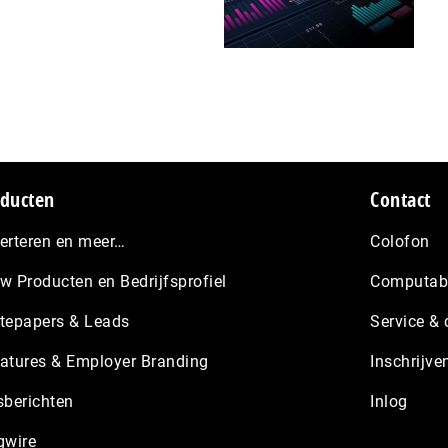
ducten
Contact
erteren en meer…
Colofon
w Producten en Bedrijfsprofiel
Computabl
tepapers & Leads
Service & 
atures & Employer Branding
Inschrijve
sberichten
Inlog
gwire