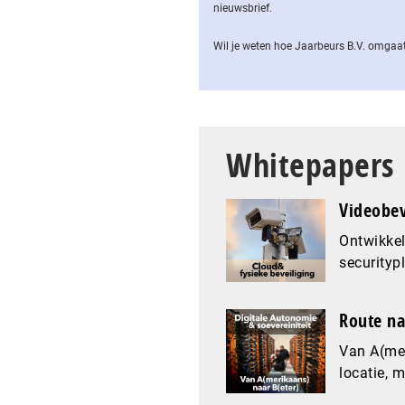
nieuwsbrief.
Wil je weten hoe Jaarbeurs B.V. omgaat
Whitepapers
Videobev
Ontwikkel
securityp
Route na
Van A(mer
locatie, 