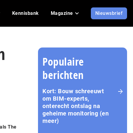
Kennisbank
Magazine
Nieuwsbrief
n
Populaire
berichten
Kort: Bouw schreeuwt
om BIM-experts,
onterecht ontslag na
geheime monitoring (en
meer)
 als The