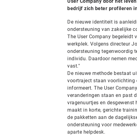
User Company door het leven.
bedrijf zich beter profileren 
De nieuwe identiteit is aanle
ondersteuning van zakelijke c
The User Company begeleidt v
werkplek. Volgens directeur Jo
ondersteuning tegenwoordig te
individu. Daardoor nemen med
vast."
De nieuwe methode bestaat uit 
voortraject staan voorlichting
informeert. The User Company 
veranderingen staan en past d
vragenuurtjes en desgewenst 
maakt in korte, gerichte trai
de pakketten aan de dagelijkse
ondersteuning voor medewerker
aparte helpdesk.