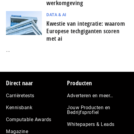
werkomgeving
DATA & AI
Kwestie van integratie: waarom
Europese tech­gi­gan­ten scoren
met ai
...
Footer
Direct naar
Producten
Carrièretests
Adverteren en meer…
Kennisbank
Jouw Producten en
Bedrijfsprofiel
Computable Awards
Whitepapers & Leads
Magazine