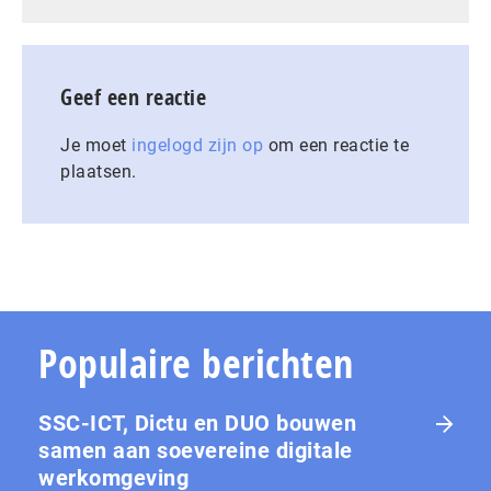
Geef een reactie
Je moet
ingelogd zijn op
om een reactie te
plaatsen.
Populaire berichten
SSC-ICT, Dictu en DUO bouwen
samen aan soevereine digitale
werkomgeving