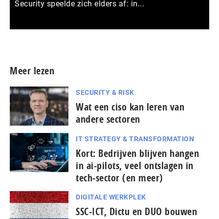
Security speelde zich elders af: in...
Meer persberichten
Meer lezen
SECURITY & RISK
Wat een ciso kan leren van
andere sectoren
IT STRATEGY & TRANSFORMATION
Kort: Bedrijven blijven hangen
in ai-pilots, veel ontslagen in
tech-sector (en meer)
DIGITALE WERKPLEK
SSC-ICT, Dictu en DUO bouwen