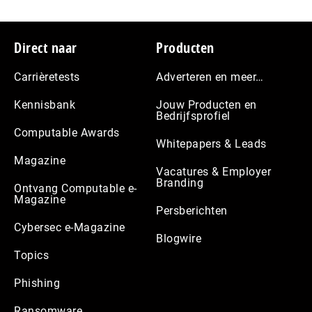
Footer
Direct naar
Producten
Carrièretests
Adverteren en meer…
Kennisbank
Jouw Producten en
Bedrijfsprofiel
Computable Awards
Whitepapers & Leads
Magazine
Vacatures & Employer
Branding
Ontvang Computable e-
Magazine
Persberichten
Cybersec e-Magazine
Blogwire
Topics
Phishing
Ransomware