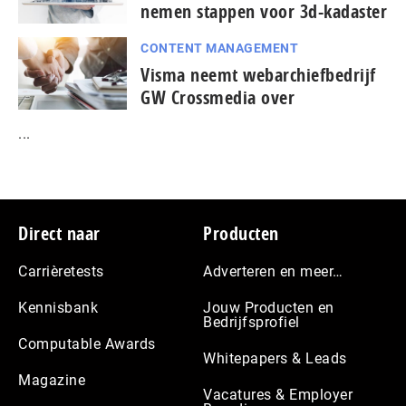
nemen stappen voor 3d-kadaster
CONTENT MANAGEMENT
Visma neemt webarchiefbedrijf
GW Crossmedia over
...
Footer
Direct naar
Producten
Carrièretests
Adverteren en meer…
Kennisbank
Jouw Producten en
Bedrijfsprofiel
Computable Awards
Whitepapers & Leads
Magazine
Vacatures & Employer