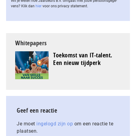
Wil je weten hoe Jaarbeurs B.V. omgaat met jouw per­soons­ge­ge­
vens? Klik dan
hier
voor ons privacy statement.
Whitepapers
Toekomst van IT-talent.
Een nieuw tijdperk
Geef een reactie
Je moet
ingelogd zijn op
om een reactie te
plaatsen.