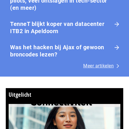
pilots, veel ontslagen in tech-sector
(en meer)
TenneT blijkt koper van datacenter
ITB2 in Apeldoorn
Was het hacken bij Ajax of gewoon
broncodes lezen?
Meer artikelen
Uitgelicht