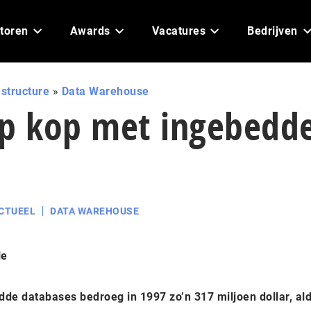
toren
Awards
Vacatures
Bedrijven
astructure
»
Data Warehouse
op kop met ingebedd
CTUEEL
DATA WAREHOUSE
le
e databases bedroeg in 1997 zo’n 317 miljoen dollar, al