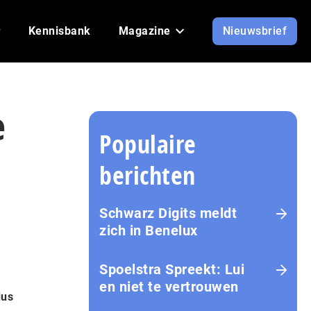
Kennisbank
Magazine
Nieuwsbrief
e
Populaire
berichten
Schwarz Digits meldt
zich in Benelux
Spoelstra Spreekt: Lui
en niet te vertrouwen
dus