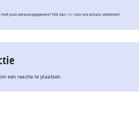
 met jouw per­soons­ge­ge­vens? Klik dan
hier
voor ons privacy statement.
ctie
m een reactie te plaatsen.