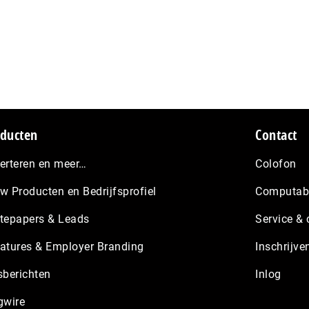
ducten
Contact
erteren en meer…
Colofon
w Producten en Bedrijfsprofiel
Computabl
tepapers & Leads
Service & 
atures & Employer Branding
Inschrijve
sberichten
Inlog
gwire