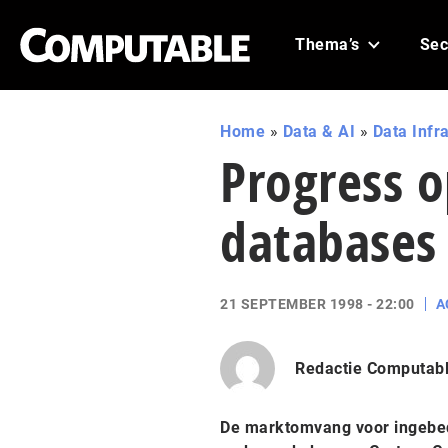
Thema’s
Sec
Home
»
Data & AI
»
Data Infr
Progress 
databases
21 SEPTEMBER 1998 - 22:00
A
Redactie Computab
De marktomvang voor ingebedd