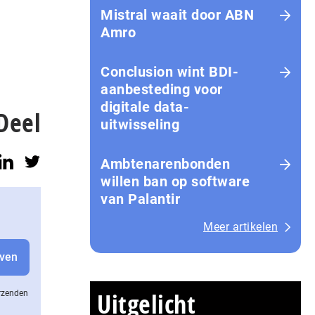
Mistral waait door ABN
Amro
Conclusion wint BDI-
aanbesteding voor
digitale data-
Deel
uitwisseling
Ambtenarenbonden
willen ban op software
van Palantir
Meer artikelen
Uitgelicht
erzenden