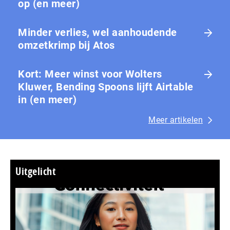
op (en meer)
Minder verlies, wel aanhoudende
omzetkrimp bij Atos
Kort: Meer winst voor Wolters
Kluwer, Bending Spoons lijft Airtable
in (en meer)
Meer artikelen
Uitgelicht