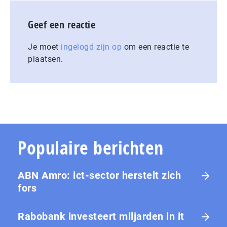
Geef een reactie
Je moet
ingelogd zijn op
om een reactie te
plaatsen.
Populaire berichten
ABN Amro: ict-sector herstelt zich
fors
Rabobank investeert miljarden in it