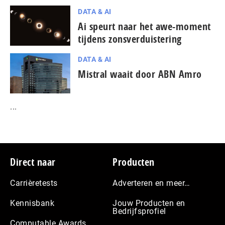
DATA & AI
Ai speurt naar het awe-moment
tijdens zonsverduistering
DATA & AI
Mistral waait door ABN Amro
...
Footer
Direct naar
Producten
Carrièretests
Adverteren en meer…
Kennisbank
Jouw Producten en
Bedrijfsprofiel
Computable Awards