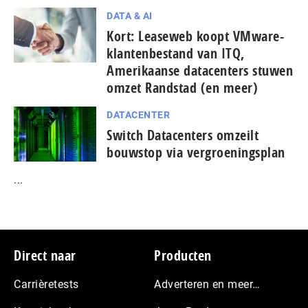
DATA & AI
Kort: Leaseweb koopt VMware-
klantenbestand van ITQ,
Amerikaanse datacenters stuwen
omzet Randstad (en meer)
DATACENTER
Switch Datacenters omzeilt
bouwstop via vergroeningsplan
...
Footer
Direct naar
Producten
Carrièretests
Adverteren en meer…