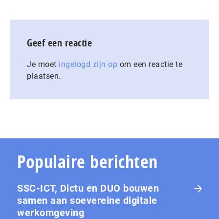
Geef een reactie
Je moet
ingelogd zijn op
om een reactie te
plaatsen.
Populaire berichten
SSC-ICT, Dictu en DUO bouwen
samen aan soevereine digitale
werkomgeving