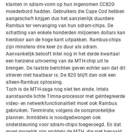
klanten in sdram-vorm op hun ingenomen CC820-
moederbord hadden. Gebruikers die Cape Cod hebben
aangeschaft krijgen dus het aanzienlijk duurdere
Rambus ter vervanging van hun sdram-chips. De
schatting van enkele honderden miljoenen dollars kan
hierdoor aan de hoge kant uitpakken. Rambus-chips
zijn minstens drie keer zo duur als sdram.
Aanvankelijk belooft Intel nog in het derde kwartaal
een herziene uitvoering van de MTH-chip uit te
brengen. De laatste berichten geven echter aan dat dit
streven niet haalbaar is. De 820 blijft dan ook een
alleen-Rambus oplossing.
Toch is de MTH-saga nog niet ten einde. Intels
aanstaande lichte Timna-processor met geïntegreerde
video- en netwerkfunctionaliteit moet ook Rambus
gebruiken. Tenminste, volgens de oorspronkelijke
plannen. Inmiddels is noodgedwongen ook
ondersteuning voor sdram-chips toegevoegd. En dat
moet mogelijk zijn middels de MTH, die niet bepaald