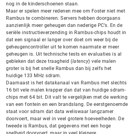
nog in de kinderschoenen staan.
Maar er spelen meer redenen mee om Foster niet met
Rambus te combineren. Servers hebben doorgaans
aanzienlijk meer geheugen dan nederige PC’s. En de
seriële instructieverzending in Rambus-chips houdt in
dat een signaal er langer over doet om weer bij de
geheugencontroller uit te komen naarmate er meer
geheugen is. Uit technische tests en evaluaties is al
gebleken dat deze traagheid (
latency
) vele malen
groter is bij het snelle Rambus dan bij zelfs het
huidige 133 MHz sdram.
Daarnaast is het datakanaal van Rambus met slechts
16 bit vele malen krapper dan dat van huidige sdram-
chips met 64 bit. Dit valt te vergelijken met de werking
van een fontein en een brandslang. De eerstgenoemde
staat voor sdram dat data weliswaar langzamer
doorvoert, maar wel in veel grotere hoeveelheden. De
tweede is Rambus, dat gegevens met een hoge
snelheid doorvoert, maar in veel kleinere