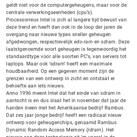
geldt niet voor de computergeheugens, maar voor de
centrale verwerkingseenheden (cpu’s).
Processorreus Intel is zich al langere tijd bewust van
deze trend en heeft dan ook in de loop der jaren de
overgang naar nieuwe types sneller geheugen
afgedwongen, respectievelijk
edo-ram
en
sdram
. Deze
laatstgenoemde soort geheugen is tegenwoordig het
standaardtype voor alle soorten PC’s, van servers tot
laptops. Maar ook ‘sdram’ heeft een maximale
houdbaarheid. Op een gegeven moment zijn de
grenzen van een ontwerp in zicht en ontstaat er
behoefte aan iets nieuws.
Anno 1996 meent Intel dat het einde van sdram in
aantocht is en dus slaat het in november dat jaar de
handen ineen met het Amerikaanse bedrijf Rambus.
Dat zes jaar jonge bedrijf heeft een radicaal nieuw
ontwerp voor geheugenchips, genaamd Rambus
Dynamic Random Access Memory (
rdram
). Het