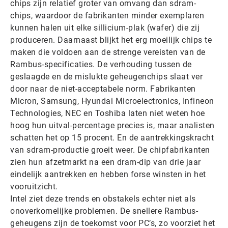
chips zijn relatief groter van omvang dan sdram-
chips, waardoor de fabrikanten minder exemplaren
kunnen halen uit elke sillicium-plak (wafer) die zij
produceren. Daarnaast blijkt het erg moeilijk chips te
maken die voldoen aan de strenge vereisten van de
Rambus-specificaties. De verhouding tussen de
geslaagde en de mislukte geheugenchips slaat ver
door naar de niet-acceptabele norm. Fabrikanten
Micron, Samsung, Hyundai Microelectronics, Infineon
Technologies, NEC en Toshiba laten niet weten hoe
hoog hun uitval-percentage precies is, maar analisten
schatten het op 15 procent. En de aantrekkingskracht
van sdram-productie groeit weer. De chipfabrikanten
zien hun afzetmarkt na een dram-dip van drie jaar
eindelijk aantrekken en hebben forse winsten in het
vooruitzicht.
Intel ziet deze trends en obstakels echter niet als
onoverkomelijke problemen. De snellere Rambus-
geheugens zijn de toekomst voor PC’s, zo voorziet het