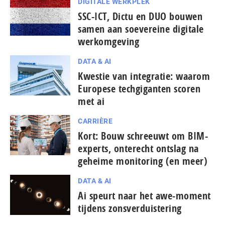
DIGITALE WERKPLEK
SSC-ICT, Dictu en DUO bouwen
samen aan soevereine digitale
werkomgeving
DATA & AI
Kwestie van integratie: waarom
Europese tech­gi­gan­ten scoren
met ai
CARRIÈRE
Kort: Bouw schreeuwt om BIM-
experts, onterecht ontslag na
geheime monitoring (en meer)
DATA & AI
Ai speurt naar het awe-moment
tijdens zonsverduistering