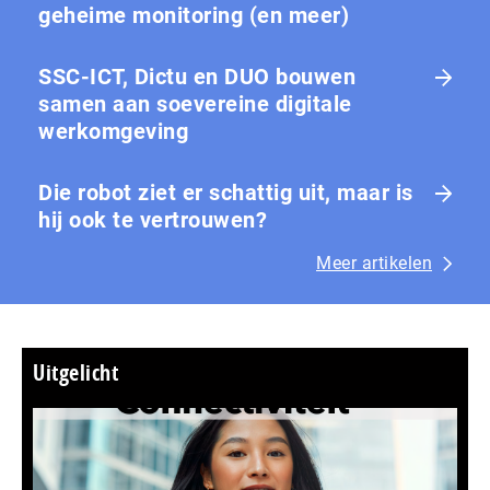
geheime monitoring (en meer)
SSC-ICT, Dictu en DUO bouwen
samen aan soevereine digitale
werkomgeving
Die robot ziet er schattig uit, maar is
hij ook te vertrouwen?
Meer artikelen
Uitgelicht