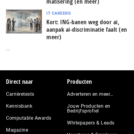
ma­ti­se­ring (en meer)
IT CAREERS
Kort: ING-banen weg door ai,
aanpak ai-dis­cri­mi­na­tie faalt (en
meer)
...
Footer
Direct naar
Producten
Carrièretests
Adverteren en meer…
Kennisbank
Jouw Producten en
Bedrijfsprofiel
Computable Awards
Whitepapers & Leads
Magazine