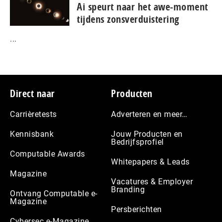
Ai speurt naar het awe-moment
tijdens zonsverduistering
...
Footer
Direct naar
Producten
Carrièretests
Adverteren en meer…
Kennisbank
Jouw Producten en
Bedrijfsprofiel
Computable Awards
Whitepapers & Leads
Magazine
Vacatures & Employer
Branding
Ontvang Computable e-
Magazine
Persberichten
Cybersec e-Magazine