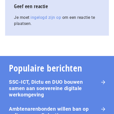
Geef een reactie
Je moet
ingelogd zijn op
om een reactie te
plaatsen.
Populaire berichten
SSC-ICT, Dictu en DUO bouwen
samen aan soevereine digitale
werkomgeving
Ambtenarenbonden willen ban op