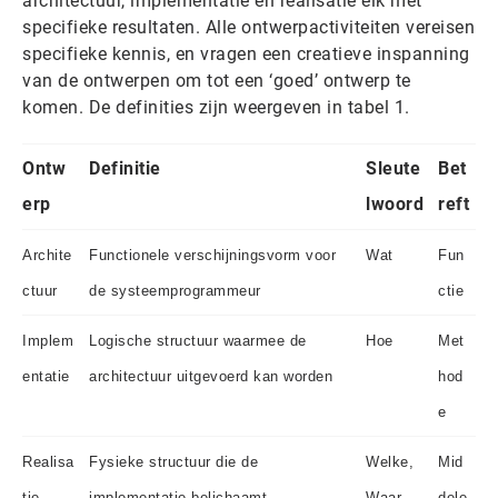
architectuur, implementatie en realisatie elk met
specifieke resultaten. Alle ontwerpactiviteiten vereisen
specifieke kennis, en vragen een creatieve inspanning
van de ontwerpen om tot een ‘goed’ ontwerp te
komen. De definities zijn weergeven in tabel 1.
Ontw
Definitie
Sleute
Bet
erp
lwoord
reft
Archite
Functionele verschijningsvorm voor
Wat
Fun
ctuur
de systeemprogrammeur
ctie
Implem
Logische structuur waarmee de
Hoe
Met
entatie
architectuur uitgevoerd kan worden
hod
e
Realisa
Fysieke structuur die de
Welke,
Mid
tie
implementatie belichaamt
Waar,
dele