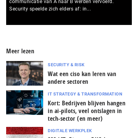
communicatie van A naar B werden vervoerd.
Security speelde zich elders af: in...
Meer persberichten
Meer lezen
SECURITY & RISK
Wat een ciso kan leren van
andere sectoren
IT STRATEGY & TRANSFORMATION
Kort: Bedrijven blijven hangen
in ai-pilots, veel ontslagen in
tech-sector (en meer)
DIGITALE WERKPLEK