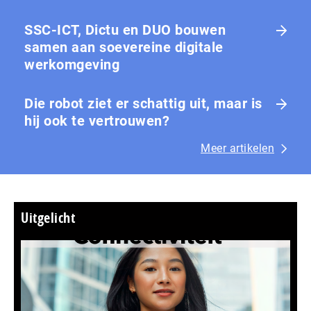
SSC-ICT, Dictu en DUO bouwen
samen aan soevereine digitale
werkomgeving
Die robot ziet er schattig uit, maar is
hij ook te vertrouwen?
Meer artikelen
Uitgelicht