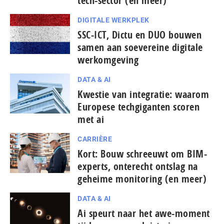
tech-sector (en meer)
DIGITALE WERKPLEK
SSC-ICT, Dictu en DUO bouwen
samen aan soevereine digitale
werkomgeving
DATA & AI
Kwestie van integratie: waarom
Europese tech­gi­gan­ten scoren
met ai
CARRIÈRE
Kort: Bouw schreeuwt om BIM-
experts, onterecht ontslag na
geheime monitoring (en meer)
DATA & AI
Ai speurt naar het awe-moment