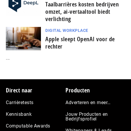
Taal­bar­ri­è­res kosten bedrijven
omzet, ai-vertaaltool biedt
verlichting
DIGITAL WORKPLACE
Apple sleept OpenAI voor de
rechter
...
Footer
Direct naar
Producten
Carrièretests
Adverteren en meer…
Kennisbank
Jouw Producten en
Bedrijfsprofiel
Computable Awards
Whitepapers & Leads