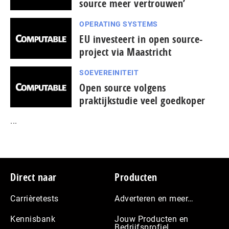
source meer vertrouwen’
OPERATING SYSTEMS
EU investeert in open source-
project via Maastricht
SOEVEREINITEIT
Open source volgens
praktijkstudie veel goedkoper
...
Footer
Direct naar
Producten
Carrièretests
Adverteren en meer…
Kennisbank
Jouw Producten en
Bedrijfsprofiel