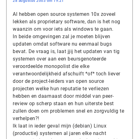
28 augustus 2003 om 19:21
Al hebben open source systemen 10x zoveel
lekken als proprietary software, dan is het nog
waanzin om voor iets als windows te gaan.
In beide omgevingen zal je moeten blijven
updaten omdat software nu eenmaal bugs
bevat. De vraag is, laat jjij het updaten van tig
systemen over aan een beursgenoteerde
veroordeelde monopolist die elke
verantwoordelijkheid afschuift *of* toch liever
door de project-leiders van open source
projecten welke hun reputatie te verliezen
hebben en daarnaast door middel van peer-
review op scherp staan en hun uiterste best
zullen doen om problemen snel en zorgvuldig te
verhelpen?!
Ik laat in ieder geval mijn (debian) Linux
(productie) systemen al jaren elke nacht