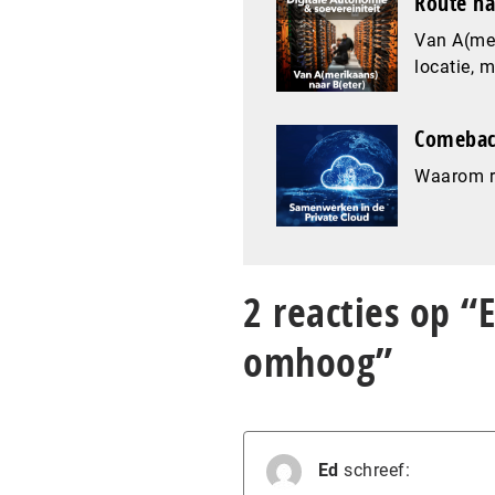
Route na
Van A(mer
locatie, 
Comeback
Waarom re
2 reacties op “
omhoog”
Ed
schreef: