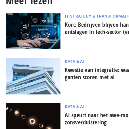
Meer lezen
IT STRATEGY & TRANSFORMAT
Kort: Bedrijven blijven han
ontslagen in tech-sector (
DATA & AI
Kwestie van integratie: wa
gan­ten scoren met ai
DATA & AI
Ai speurt naar het awe-mo
zonsverduistering