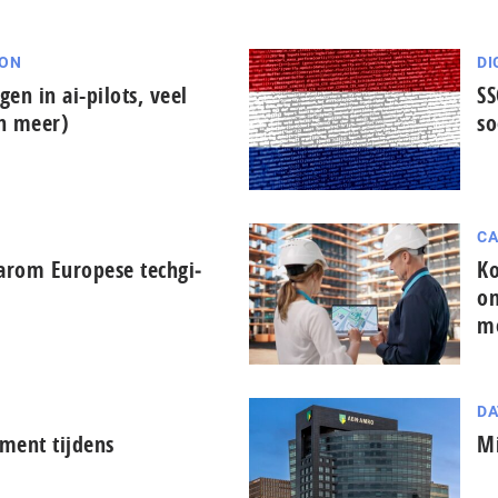
ION
DI
gen in ai-pilots, veel
SS
en meer)
so
CA
arom Europese tech­gi­
Ko
on
m
DA
ment tijdens
Mi