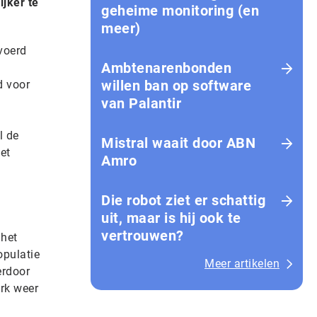
ijker te
geheime monitoring (en
meer)
evoerd
Ambtenarenbonden
willen ban op software
d voor
van Palantir
l de
Mistral waait door ABN
et
Amro
Die robot ziet er schattig
.
uit, maar is hij ook te
vertrouwen?
 het
opulatie
Meer artikelen
erdoor
rk weer