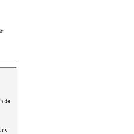
an
an de
t nu