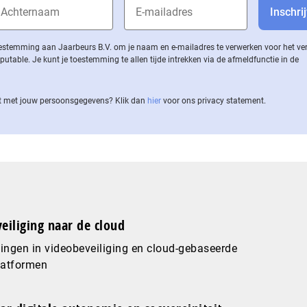
 toestemming aan Jaarbeurs B.V. om je naam en e-mailadres te verwerken voor het v
ble. Je kunt je toestemming te allen tijde intrekken via de af­meld­func­tie in de
 met jouw per­soons­ge­ge­vens? Klik dan
hier
voor ons privacy statement.
eiliging naar de cloud
ingen in videobeveiliging en cloud-gebaseerde
latformen