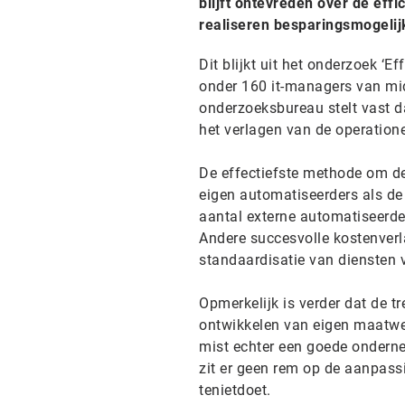
blijft ontevreden over de effi
realiseren besparingsmogeli
Dit blijkt uit het onderzoek ‘E
onder 160 it-managers van mi
onderzoeksbureau stelt vast d
het verlagen van de operationel
De effectiefste methode om de 
eigen automatiseerders als d
aantal externe automatiseerder
Andere succesvolle kostenverla
standaardisatie van diensten v
Opmerkelijk is verder dat de t
ontwikkelen van eigen maatwer
mist echter een goede onderne
zit er geen rem op de aanpas
tenietdoet.