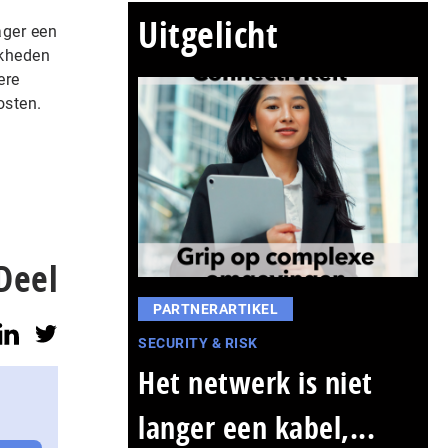
Uitgelicht
ager een
jkheden
ere
osten.
Deel
PARTNERARTIKEL
SECURITY & RISK
Het netwerk is niet
langer een kabel,...