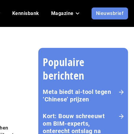
Kennisbank
Magazine
Nieuwsbrief
Populaire
berichten
Meta biedt ai-tool tegen
‘Chinese’ prijzen
Kort: Bouw schreeuwt
om BIM-experts,
 hen
onterecht ontslag na