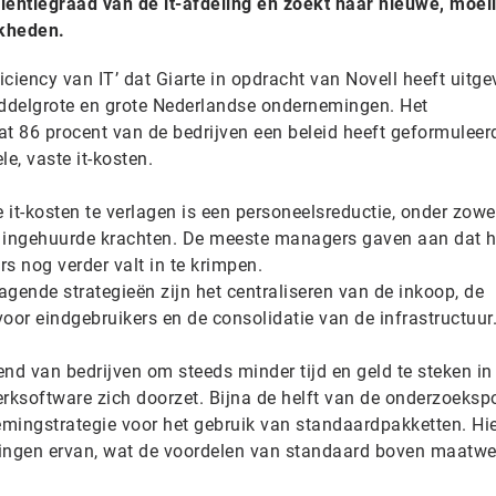
ciëntiegraad van de it-afdeling en zoekt naar nieuwe, moeil
jkheden.
fficiency van IT’ dat Giarte in opdracht van Novell heeft uitg
ddelgrote en grote Nederlandse ondernemingen. Het
at 86 procent van de bedrijven een beleid heeft geformuleer
e, vaste it-kosten.
it-kosten te verlagen is een personeelsreductie, onder zowe
e ingehuurde krachten. De meeste managers gaven aan dat h
s nog verder valt in te krimpen.
gende strategieën zijn het centraliseren van de inkoop, de
oor eindgebruikers en de consolidatie van de infrastructuur
rend van bedrijven om steeds minder tijd en geld te steken in
ksoftware zich doorzet. Bijna de helft van de onderzoeksp
mingstrategie voor het gebruik van standaardpakketten. Hi
singen ervan, wat de voordelen van standaard boven maatwe