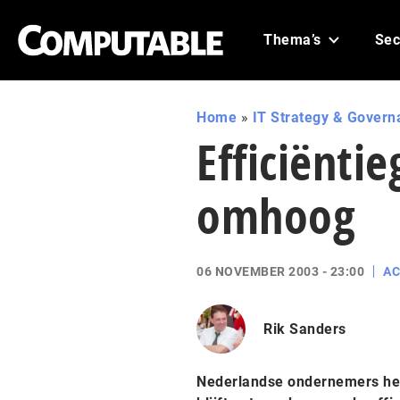
Thema’s
Sec
Home
»
IT Strategy & Govern
Efficiënti
omhoog
06 NOVEMBER 2003 - 23:00
AC
Rik Sanders
Nederlandse ondernemers heb