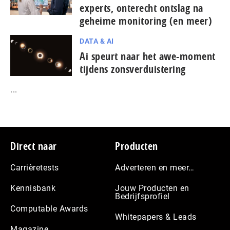
experts, onterecht ontslag na
geheime monitoring (en meer)
DATA & AI
Ai speurt naar het awe-moment
tijdens zonsverduistering
...
Footer
Direct naar
Producten
Carrièretests
Adverteren en meer…
Kennisbank
Jouw Producten en
Bedrijfsprofiel
Computable Awards
Whitepapers & Leads
Magazine