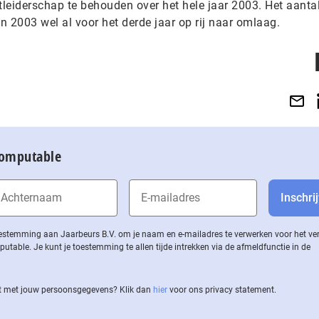
tleiderschap te behouden over het hele jaar 2003. Het aanta
in 2003 wel al voor het derde jaar op rij naar omlaag.
Computable
 toestemming aan Jaarbeurs B.V. om je naam en e-mailadres te verwerken voor het v
ble. Je kunt je toestemming te allen tijde intrekken via de af­meld­func­tie in de
 met jouw per­soons­ge­ge­vens? Klik dan
hier
voor ons privacy statement.