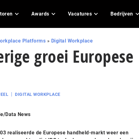
toren
Awards
Vacatures
Bedrijven
orkplace Platforms
»
Digital Workplace
erige groei Europese
t
EEL
DIGITAL WORKPLACE
le/Data News
2003 realiseerde de Europese handheld-markt weer een