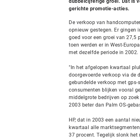
dubbelcijferige groei. Dat is
gerichte promotie-acties.
De verkoop van handcomputertj
opnieuw gestegen. Er gingen i
goed voor een groei van 27,5 p
toen werden er in West-Europa 
met dezelfde periode in 2002.
"In het afgelopen kwartaal pl
doorgevoerde verkoop via de d
gebundelde verkoop met gps-sy
consumenten blijken vooral geïn
middelgrote bedrijven op zoek
2003 beter dan Palm OS-geba
HP, dat in 2003 een aantal nie
kwartaal alle marktsegmenten w
37 procent. Tegelijk slonk het