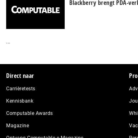
Blackberry brengt PDA-ve
...
Footer
Direct naar
Pro
Carrièretests
Adv
Kennisbank
Jou
Computable Awards
Whi
Magazine
Vac
Ontvang Computable e-Magazine
Per