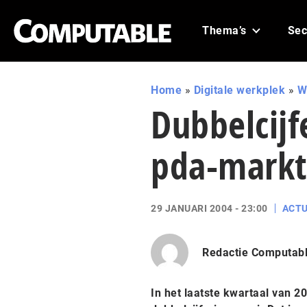
Thema’s
Sec
Home
»
Digitale werkplek
»
W
Dubbelcijf
pda-mark
29 JANUARI 2004 - 23:00
ACTU
Redactie Computab
In het laatste kwartaal van 