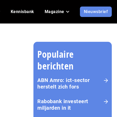
Kennisbank
Magazine
Nieuwsbrief
Populaire
berichten
ABN Amro: ict-sector
herstelt zich fors
Rabobank investeert
miljarden in it