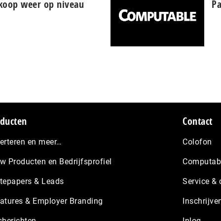
rkoop weer op niveau
Pa
ducten
Contact
erteren en meer…
Colofon
w Producten en Bedrijfsprofiel
Computabl
tepapers & Leads
Service & 
atures & Employer Branding
Inschrijve
sberichten
Inlog