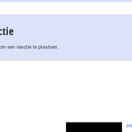
ctie
m een reactie te plaatsen.
DI