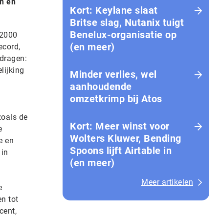
en en
Kort: Keylane slaat
Britse slag, Nutanix tuigt
Benelux-organisatie op
 2000
(en meer)
ecord,
edragen:
lijking
Minder verlies, wel
aanhoudende
omzetkrimp bij Atos
zoals de
Kort: Meer winst voor
e
Wolters Kluwer, Bending
e en
Spoons lijft Airtable in
 in
(en meer)
Meer artikelen
e
n tot
cent,