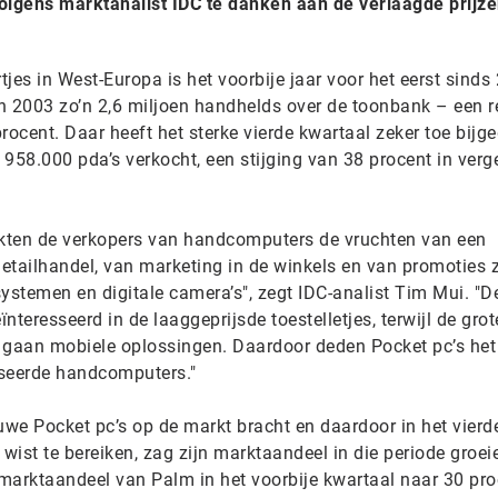
 volgens marktanalist IDC te danken aan de verlaagde prijz
es in West-Europa is het voorbije jaar voor het eerst sinds
n 2003 zo’n 2,6 miljoen handhelds over de toonbank – een r
rocent. Daar heeft het sterke vierde kwartaal zeker toe bijg
958.000 pda’s verkocht, een stijging van 38 procent in verge
ukten de verkopers van handcomputers de vruchten van een
etailhandel, van marketing in de winkels en van promoties 
stemen en digitale camera’s", zegt IDC-analist Tim Mui. "D
teresseerd in de laaggeprijsde toestelletjes, terwijl de grot
 gaan mobiele oplossingen. Daardoor deden Pocket pc’s het
seerde handcomputers."
uwe Pocket pc’s op de markt bracht en daardoor in het vierd
ist te bereiken, zag zijn marktaandeel in die periode groeie
 marktaandeel van Palm in het voorbije kwartaal naar 30 pro