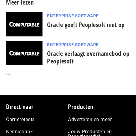
Meer lezen
ENTERPRISE SOFTWARE
Oracle geeft Peoplesoft niet op
ENTERPRISE SOFTWARE
Oracle verlaagt overnamebod op
Peoplesoft
...
Footer
Direct naar
Producten
Carrièretests
Adverteren en meer…
Kennisbank
Jouw Producten en