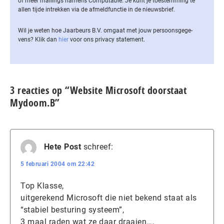
of meer mailings namens Computable. Je kunt je toestemming te
allen tijde intrekken via de af­meld­func­tie in de nieuwsbrief.
Wil je weten hoe Jaarbeurs B.V. omgaat met jouw per­soons­ge­ge­
vens? Klik dan
hier
voor ons privacy statement.
3 reacties op “Website Microsoft doorstaat
Mydoom.B”
Hete Post
schreef:
5 februari 2004 om 22:42
Top Klasse,
uitgerekend Microsoft die niet bekend staat als
“stabiel besturing systeem”,
3 maal raden wat ze daar draaien…,