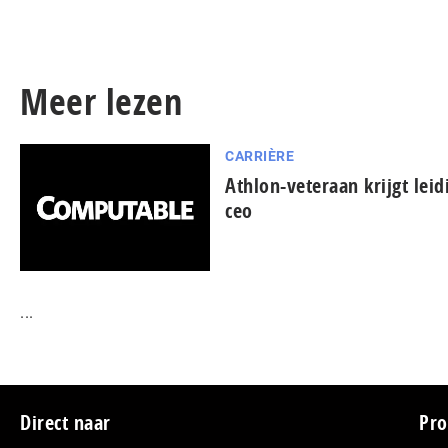
Meer lezen
CARRIÈRE
Athlon-veteraan krijgt le
ceo
...
Footer
Direct naar
Pro