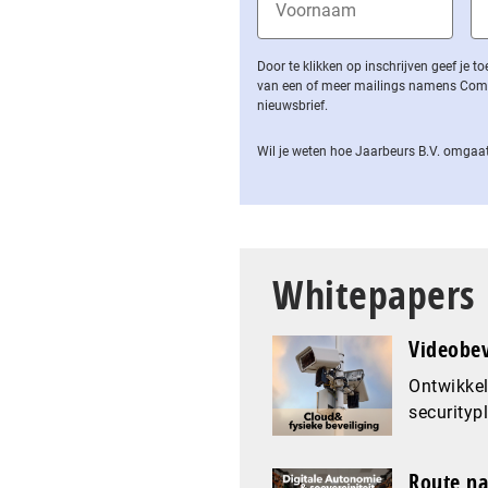
Door te klikken op inschrijven geef je
van een of meer mailings namens Computa
nieuwsbrief.
Wil je weten hoe Jaarbeurs B.V. omgaat
Whitepapers
Videobev
Ontwikkel
securityp
Route na