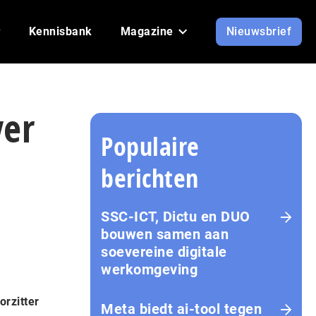
Kennisbank
Magazine
Nieuwsbrief
ver
Populaire
berichten
SSC-ICT, Dictu en DUO
bouwen samen aan
soevereine digitale
werkomgeving
orzitter
Meta biedt ai-tool tegen