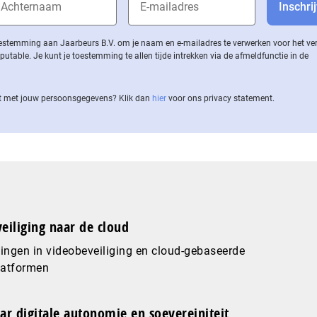
 toestemming aan Jaarbeurs B.V. om je naam en e-mailadres te verwerken voor het v
ble. Je kunt je toestemming te allen tijde intrekken via de af­meld­func­tie in de
 met jouw per­soons­ge­ge­vens? Klik dan
hier
voor ons privacy statement.
eiliging naar de cloud
ingen in videobeveiliging en cloud-gebaseerde
latformen
ar digitale autonomie en soevereiniteit