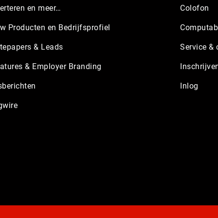
erteren en meer…
Colofon
w Producten en Bedrijfsprofiel
Computabl
tepapers & Leads
Service & 
atures & Employer Branding
Inschrijve
sberichten
Inlog
gwire