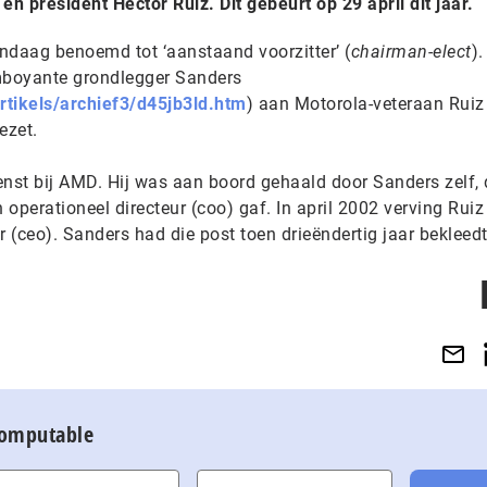
en president Hector Ruiz. Dit gebeurt op 29 april dit jaar.
ndaag benoemd tot ‘aanstaand voorzitter’ (
chairman-elect
).
mboyante grondlegger Sanders
rtikels/archief3/d45jb3ld.htm
) aan Motorola-veteraan Ruiz 
ezet.
ienst bij AMD. Hij was aan boord gehaald door Sanders zelf,
n operationeel directeur (coo) gaf. In april 2002 verving Ruiz
r (ceo). Sanders had die post toen drieëndertig jaar bekleedt
Computable