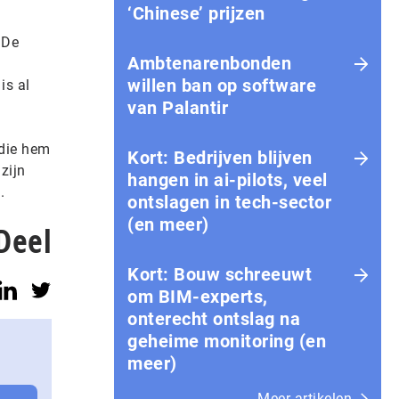
‘Chinese’ prijzen
 De
Ambtenarenbonden
willen ban op software
is al
van Palantir
 die hem
Kort: Bedrijven blijven
 zijn
hangen in ai-pilots, veel
.
ontslagen in tech-sector
(en meer)
Deel
Kort: Bouw schreeuwt
om BIM-experts,
onterecht ontslag na
geheime monitoring (en
meer)
Meer artikelen