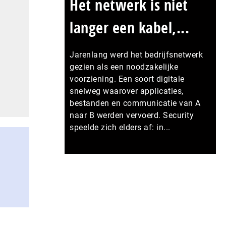
Het netwerk is niet
langer een kabel,...
Jarenlang werd het bedrijfsnetwerk
gezien als een noodzakelijke
voorziening. Een soort digitale
snelweg waarover applicaties,
bestanden en communicatie van A
naar B werden vervoerd. Security
speelde zich elders af: in...
Meer persberichten