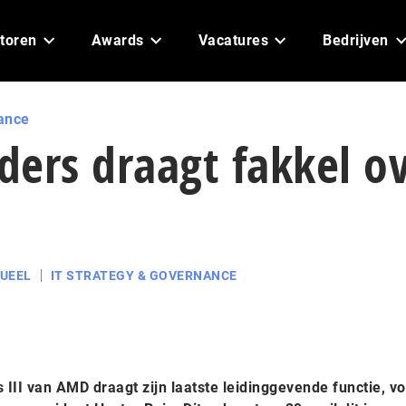
toren
Awards
Vacatures
Bedrijven
ance
ers draagt fakkel o
UEEL
IT STRATEGY & GOVERNANCE
III van AMD draagt zijn laatste leidinggevende functie, vo