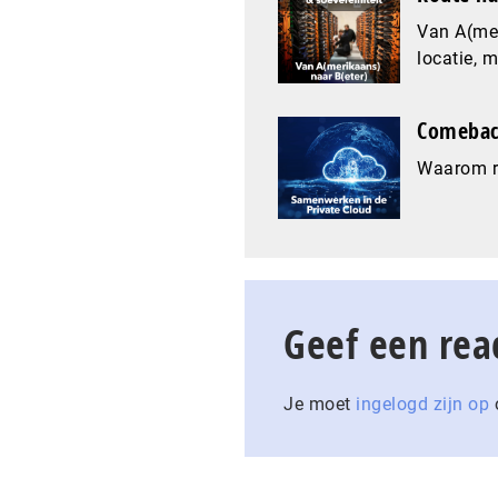
Van A(mer
locatie, 
Comeback
Waarom re
Geef een rea
Je moet
ingelogd zijn op
o