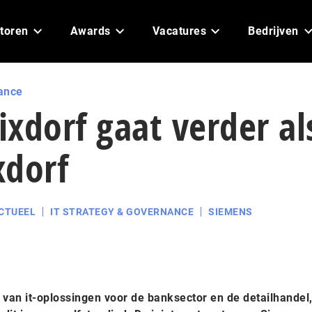
toren
Awards
Vacatures
Bedrijven
ance
xdorf gaat verder al
xdorf
CTUEEL
IT STRATEGY & GOVERNANCE
SIEMENS
 van it-oplossingen voor de banksector en de detailhandel