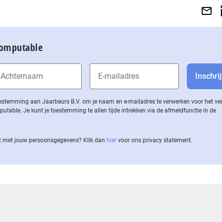
Computable
 toestemming aan Jaarbeurs B.V. om je naam en e-mailadres te verwerken voor het v
ble. Je kunt je toestemming te allen tijde intrekken via de af­meld­func­tie in de
 met jouw per­soons­ge­ge­vens? Klik dan
hier
voor ons privacy statement.