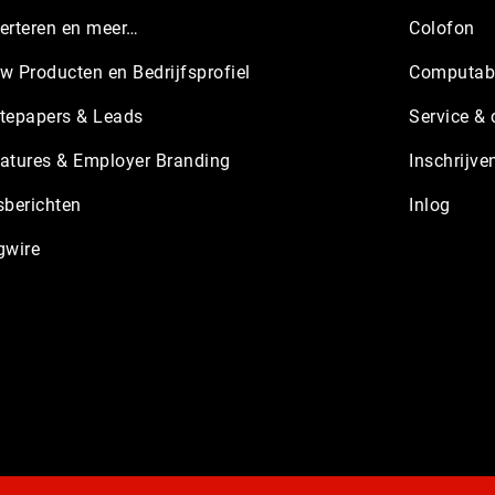
erteren en meer…
Colofon
w Producten en Bedrijfsprofiel
Computabl
tepapers & Leads
Service & 
atures & Employer Branding
Inschrijve
sberichten
Inlog
gwire