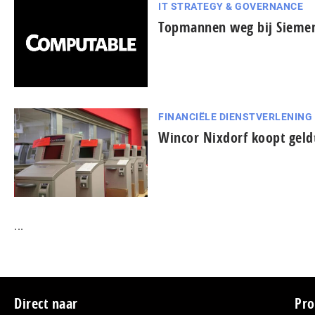
IT STRATEGY & GOVERNANCE
Topmannen weg bij Siemen
FINANCIËLE DIENSTVERLENING
Wincor Nixdorf koopt geldt
...
Footer
Direct naar
Pro