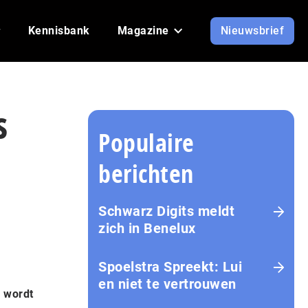
Kennisbank
Magazine
Nieuwsbrief
s
Populaire
berichten
Schwarz Digits meldt
zich in Benelux
Spoelstra Spreekt: Lui
en niet te vertrouwen
, wordt