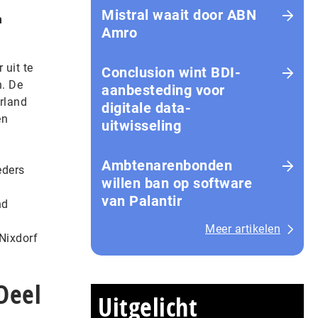
Mistral waait door ABN
m
Amro
 uit te
Conclusion wint BDI-
n. De
aanbesteding voor
erland
digitale data-
en
uitwisseling
Ambtenarenbonden
eders
willen ban op software
van Palantir
nd
Meer artikelen
Nixdorf
Deel
Uitgelicht