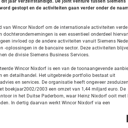
dit jaar verzelfstandigd. De joint venture tussen Siemens
word gestopt en de activiteiten gaan verder onder de naa
d van Wincor Nixdorf om de internationale activiteiten verder
n dochterondernemingen is een essentieel onderdeel hierva
 geen invloed op de andere activiteiten vanuit Siemens Ned
n -oplossingen in de bancaire sector. Deze activiteiten blijv
nnen de divisie Siemens Business Services.
teerde Wincor Nixdorf is een van de toonaangevende aanbi
 en detailhandel. Het uitgebreide portfolio bestaat uit
advies en services. De organisatie heeft ongeveer zesduize
et boekjaar2002/2003 een omzet van 1,44 miljard euro. De
toor in het Duitse Paderborn, waar Heinz Nixdorf ooit met 
anden. In dertig daarvan werkt Wincor Nixdorf via een