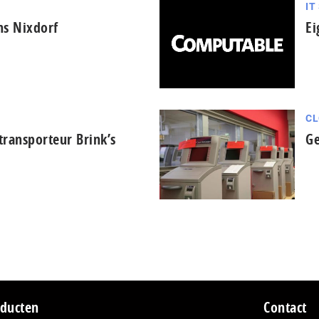
IT
s Nixdorf
Ei
CL
ransporteur Brink’s
Ge
ducten
Contact