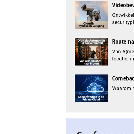
Videobev
Ontwikkel
securityp
Route na
Van A(mer
locatie, 
Comeback
Waarom re