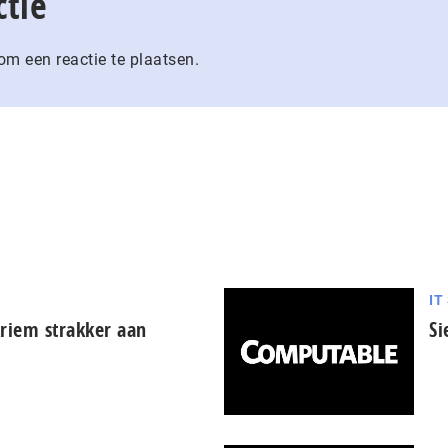
ctie
m een reactie te plaatsen.
IT
kriem strakker aan
Si