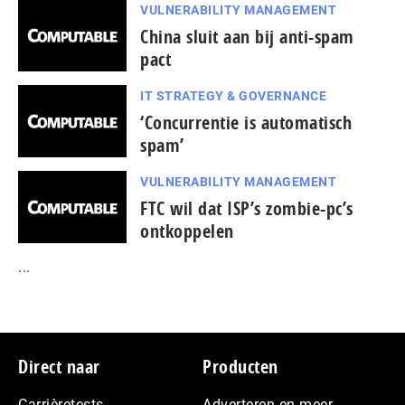
VULNERABILITY MANAGEMENT
China sluit aan bij anti-spam
pact
IT STRATEGY & GOVERNANCE
‘Concurrentie is automatisch
spam’
VULNERABILITY MANAGEMENT
FTC wil dat ISP’s zombie-pc’s
ontkoppelen
...
Footer
Direct naar
Producten
Carrièretests
Adverteren en meer…