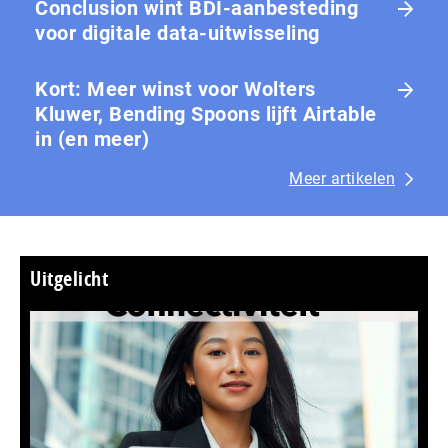
Conclusion wint BDI-aanbesteding
voor digitale data-uitwisseling
Kort: Meer winst voor Wolters
Kluwer, Bending Spoons lijft Airtable
in (en meer)
Meer artikelen
Uitgelicht