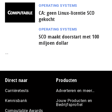
OPERATING SYSTEMS
CA: geen Linux-licentie SCO
gekocht
OPERATING SYSTEMS
SCO maakt doorstart met 100
miljoen dollar
...
Footer
Direct naar
Producten
Carrièretests
Adverteren en meer…
Kennisbank
Jouw Producten en
Bedrijfsprofiel
Computable Awards