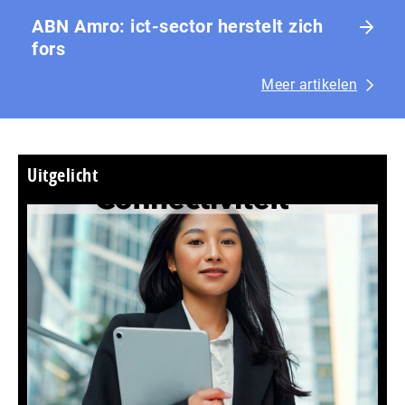
ABN Amro: ict-sector herstelt zich
fors
Meer artikelen
Uitgelicht