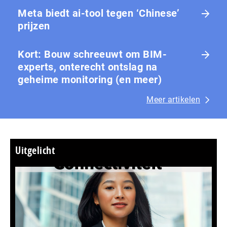
Meta biedt ai-tool tegen ‘Chinese’
prijzen
Kort: Bouw schreeuwt om BIM-
experts, onterecht ontslag na
geheime monitoring (en meer)
Meer artikelen
Uitgelicht