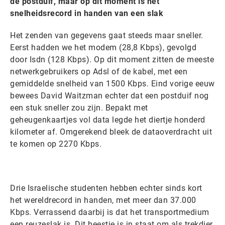
de postduif, maar op dit moment is het
snelheidsrecord in handen van een slak
Het zenden van gegevens gaat steeds maar sneller.
Eerst hadden we het modem (28,8 Kbps), gevolgd
door Isdn (128 Kbps). Op dit moment zitten de meeste
netwerkgebruikers op Adsl of de kabel, met een
gemiddelde snelheid van 1500 Kbps. Eind vorige eeuw
bewees David Waitzman echter dat een postduif nog
een stuk sneller zou zijn. Bepakt met
geheugenkaartjes vol data legde het diertje honderd
kilometer af. Omgerekend bleek de dataoverdracht uit
te komen op 2270 Kbps.
Drie Israelische studenten hebben echter sinds kort
het wereldrecord in handen, met meer dan 37.000
Kbps. Verrassend daarbij is dat het transportmedium
een reuzeslak is. Dit beestje is in staat om als trekdier