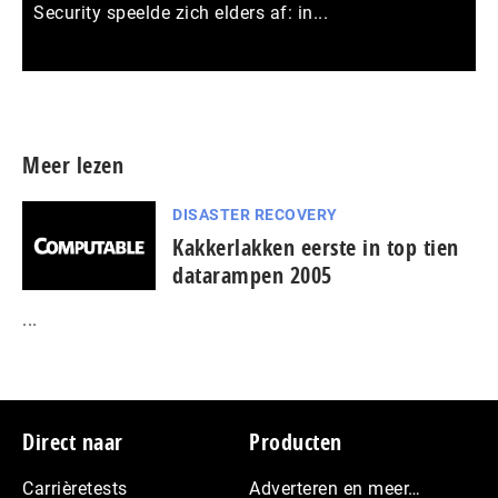
Security speelde zich elders af: in...
Meer persberichten
Meer lezen
DISASTER RECOVERY
Kakkerlakken eerste in top tien
datarampen 2005
...
Footer
Direct naar
Producten
Carrièretests
Adverteren en meer…