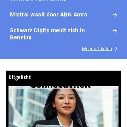
Mistral waait door ABN Amro
Schwarz Digits meldt zich in
Benelux
Meer artikelen
Uitgelicht