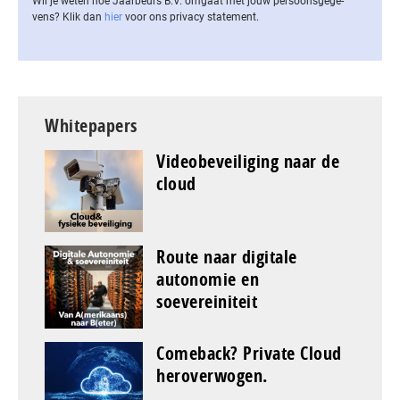
Wil je weten hoe Jaarbeurs B.V. omgaat met jouw per­soons­ge­ge­
vens? Klik dan
hier
voor ons privacy statement.
Whitepapers
Videobeveiliging naar de
cloud
Route naar digitale
autonomie en
soevereiniteit
Comeback? Private Cloud
heroverwogen.