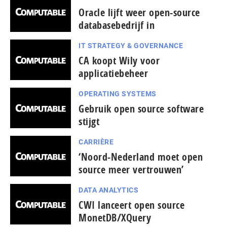
Oracle lijft weer open-source
databasebedrijf in
IT STRATEGY & GOVERNANCE
CA koopt Wily voor
applicatiebeheer
OPERATING SYSTEMS
Gebruik open source software
stijgt
CARRIÈRE
‘Noord-Nederland moet open
source meer vertrouwen’
DATA ANALYTICS
CWI lanceert open source
MonetDB/XQuery